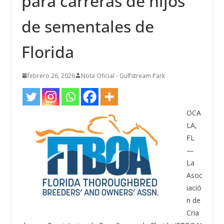
para carreras de hijos
de sementales de
Florida
febrero 26, 2026
Nota Oficial - Gulfstream Park
OCA
LA,
FL
—
La
Asoc
iació
n de
Cria