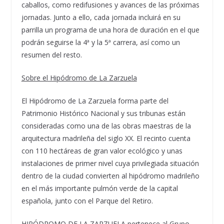
caballos, como redifusiones y avances de las próximas
jornadas. Junto a ello, cada jornada incluirá en su
parrilla un programa de una hora de duración en el que
podrán seguirse la 4ª y la 5ª carrera, así como un
resumen del resto.
Sobre el Hipódromo de La Zarzuela
El Hipódromo de La Zarzuela forma parte del
Patrimonio Histó
rico Nacional
y sus tribunas están
consideradas como una de las obras maestras de la
arquitectura madrileña del siglo XX. El recinto cuenta
con 110 hectáreas de gran valor ecológico y unas
instalaciones de primer nivel cuya privilegiada situación
dentro de la ciudad convierten al hipódromo madrileño
en el má
s importante
pulm
ón verde de la capital
españ
ola
, junto con el Parque del Retiro.
HIP
ÓDROMO DE LA ZARZUELA
pertenece al Grupo