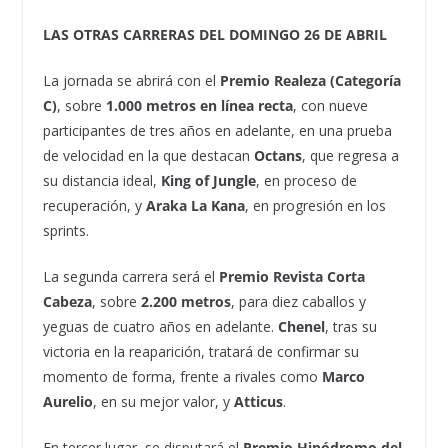
LAS OTRAS CARRERAS DEL DOMINGO 26 DE ABRIL
La jornada se abrirá con el
Premio Realeza (Categoría
C)
, sobre
1.000 metros en línea recta
, con nueve
participantes de tres años en adelante, en una prueba
de velocidad en la que destacan
Octans
, que regresa a
su distancia ideal,
King of Jungle
, en proceso de
recuperación, y
Araka La Kana
, en progresión en los
sprints.
La segunda carrera será el
Premio Revista Corta
Cabeza
, sobre
2.200 metros
, para diez caballos y
yeguas de cuatro años en adelante.
Chenel
, tras su
victoria en la reaparición, tratará de confirmar su
momento de forma, frente a rivales como
Marco
Aurelio
, en su mejor valor, y
Atticus
.
En tercer lugar, se disputará el
Premio Hipódromo del