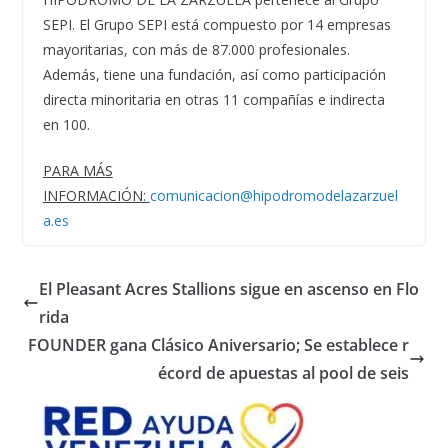
SEPI. El Grupo SEPI está compuesto por 14 empresas
mayoritarias, con más de 87.000 profesionales.
Además, tiene una fundació
n, as
í como participación
directa minoritaria en otras 11 compañías e indirecta
en
100.
PARA M
Á
S
INFORMACI
Ó
N:
comunicacion@hipodromodelazarzuel
a.es
El Pleasant Acres Stallions sigue en ascenso en Flo
rida
FOUNDER gana Clásico Aniversario; Se establece r
écord de apuestas al pool de seis