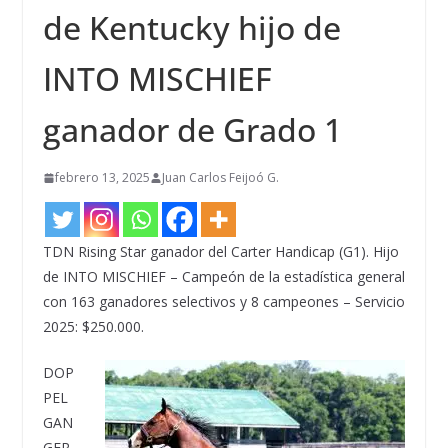
de Kentucky hijo de
INTO MISCHIEF
ganador de Grado 1
febrero 13, 2025
Juan Carlos Feijoó G.
TDN Rising Star ganador del Carter Handicap (G1). Hijo
de INTO MISCHIEF – Campeón de la estadística general
con 163 ganadores selectivos y 8 campeones – Servicio
2025: $250.000.
DOP
PEL
GAN
GER