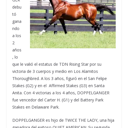
debu
tó
gana
ndo
a los
2
años
, lo
que le valió el estatus de TDN Rising Star por su
victoria de 3 cuerpos y medio en Los Alamitos
Thoroughbred. A los 3 años, figuró en el San Felipe
Stakes (G2) y en el Affirmed Stakes (G3) en Santa
Anita. Con 4 victorias a los 4 años, DOPPELGANGER
fue vencedor del Carter H. (G1) y del Battery Park
Stakes en Delaware Park.
DOPPELGANGER es hijo de TWICE THE LADY, una hija
ganadora del exitoso QUIET AMERICAN. Su segunda