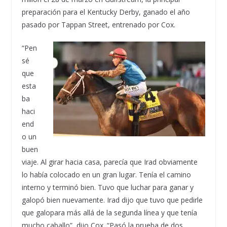
preparación para el Kentucky Derby, ganado el año
pasado por Tappan Street, entrenado por Cox.
“Pen
sé
que
esta
ba
haci
end
o un
buen
viaje. Al girar hacia casa, parecía que Irad obviamente
lo había colocado en un gran lugar. Tenía el camino
interno y terminó bien. Tuvo que luchar para ganar y
galopó bien nuevamente. Irad dijo que tuvo que pedirle
que galopara más allá de la segunda línea y que tenía
mucho caballo”, dijo Cox. “Pasó la prueba de dos