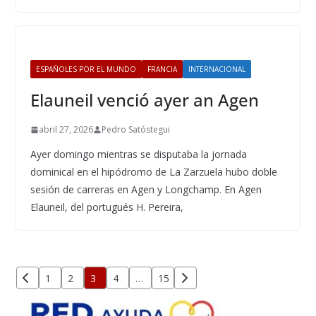
ESPAÑOLES POR EL MUNDO
FRANCIA
INTERNACIONAL
Elauneil venció ayer an Agen
abril 27, 2026
Pedro Satóstegui
Ayer domingo mientras se disputaba la jornada
dominical en el hipódromo de La Zarzuela hubo doble
sesión de carreras en Agen y Longchamp. En Agen
Elauneil, del portugués H. Pereira,
Paginación
1
2
3
4
…
15
de
entradas