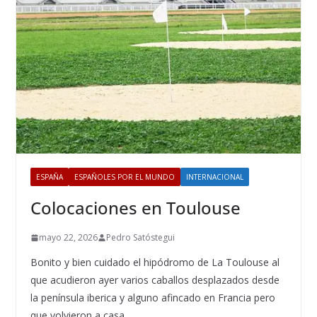
ESPAÑA
ESPAÑOLES POR EL MUNDO
INTERNACIONAL
Colocaciones en Toulouse
mayo 22, 2026
Pedro Satóstegui
Bonito y bien cuidado el hipódromo de La Toulouse al
que acudieron ayer varios caballos desplazados desde
la península iberica y alguno afincado en Francia pero
que volvieron a casa