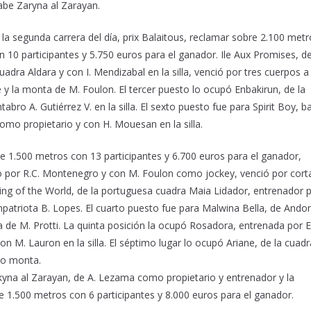
abe Zaryna al Zarayan.
 la segunda carrera del día, prix Balaitous, reclamar sobre 2.100 met
n 10 participantes y 5.750 euros para el ganador. Ile Aux Promises, d
adra Aldara y con I. Mendizabal en la silla, venció por tres cuerpos a
y la monta de M. Foulon. El tercer puesto lo ocupó Enbakirun, de la
bro A. Gutiérrez V. en la silla. El sexto puesto fue para Spirit Boy, b
omo propietario y con H. Mouesan en la silla.
re 1.500 metros con 13 participantes y 6.700 euros para el ganador,
 por R.C. Montenegro y con M. Foulon como jockey, venció por cort
King of the World, de la portuguesa cuadra Maia Lidador, entrenador 
mpatriota B. Lopes. El cuarto puesto fue para Malwina Bella, de Andon
e M. Protti. La quinta posición la ocupó Rosadora, entrenada por E
 M. Lauron en la silla. El séptimo lugar lo ocupó Ariane, de la cuadr
mo monta.
akyna al Zarayan, de A. Lezama como propietario y entrenador y la
e 1.500 metros con 6 participantes y 8.000 euros para el ganador.