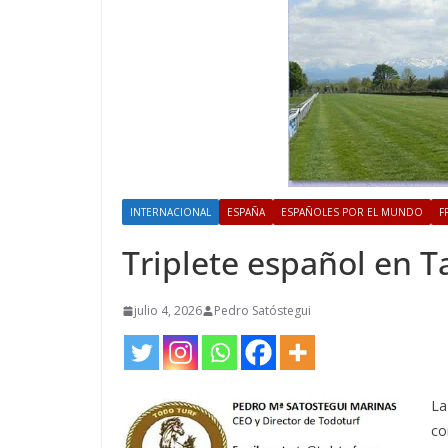
INTERNACIONAL
ESPAÑA
ESPAÑOLES POR EL MUNDO
F
Triplete español en T
julio 4, 2026
Pedro Satóstegui
La
co