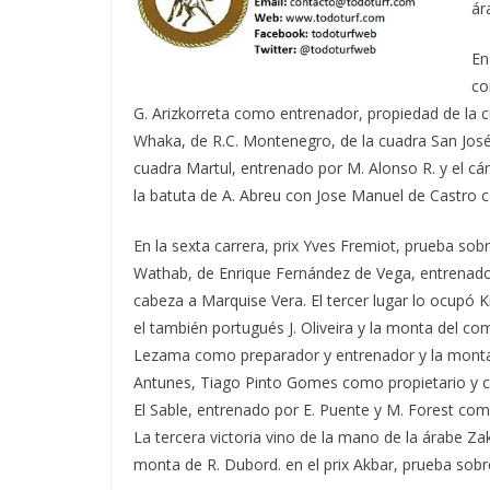
ár
En
co
G. Arizkorreta como entrenador, propiedad de la cu
Whaka, de R.C. Montenegro, de la cuadra San José 
cuadra Martul, entrenado por M. Alonso R. y el cánta
la batuta de A. Abreu con Jose Manuel de Castro c
En la sexta carrera, prix Yves Fremiot, prueba sob
Wathab, de Enrique Fernández de Vega, entrenado
cabeza a Marquise Vera. El tercer lugar lo ocupó 
el también portugués J. Oliveira y la monta del co
Lezama como preparador y entrenador y la monta d
Antunes, Tiago Pinto Gomes como propietario y con
El Sable, entrenado por E. Puente y M. Forest co
La tercera victoria vino de la mano de la árabe Z
monta de R. Dubord. en el prix Akbar, prueba sobr