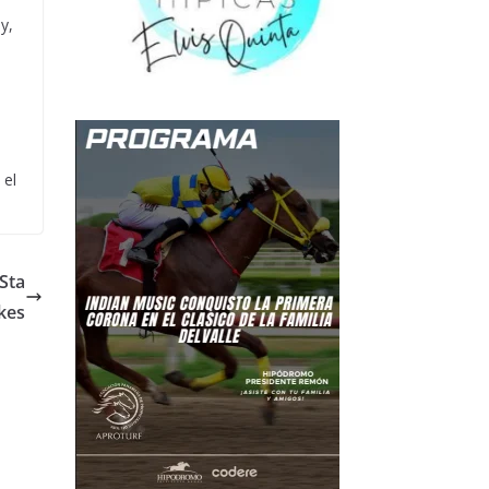
y,
 el
Sta
kes