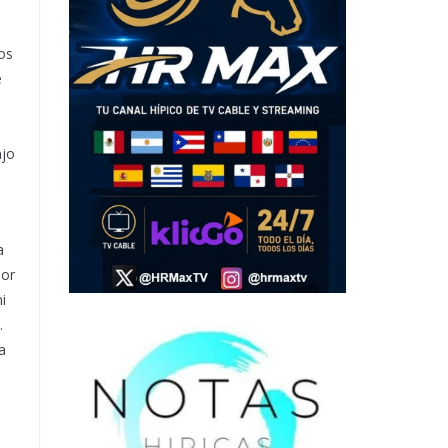
ros
e
ajo
a
por
i
.
a