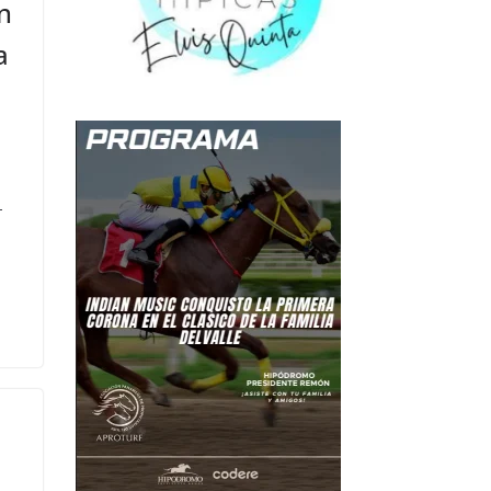
n
a
-