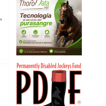
la
n
5