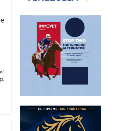
de
ará
gs,