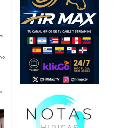
vó
ivo
do