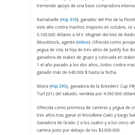
tremendo apoyo de una base compradora internac
Ramatuelle (
Hip 310
)
, ganador del Prix de la Flore
este año contra machos mayores en octubre, se 
5.100.000 dólares a M.V. Magnier del lote de Bedo
Bloodstock, agente
(
video
).
Ofrecida como prosp
yegua de cría, la hija de tres años de Justify fue d
ganadora de stakes de grupo y colocada en stake
1 el año pasado a los dos años, todos contra ma
ganado más de 640.000 $ hasta la fecha.
Moira (
Hip 293
), ganadora de la Breeders’ Cup Fil
Turf (G1) del sábado, vendida por 4.300.000 dólares
Ofrecida como promesa de carreras y yegua de crí
tres años tras ganar el Woodbine Oaks y luego bat
Ganadora de Grado 2 a los cuatro y a los cinco año
carrera justo por debajo de los $3.000.000.