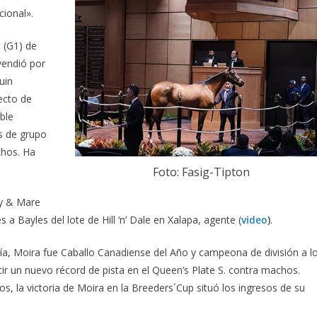
ional».
t (G1) de
vendió por
uin
ecto de
oble
s de grupo
chos. Ha
Foto: Fasig-Tipton
ly & Mare
 a Bayles del lote de Hill ‘n’ Dale en Xalapa, agente (
video
)
.
a, Moira fue Caballo Canadiense del Año y campeona de división a l
ir un nuevo récord de pista en el Queen’s Plate S. contra machos.
s, la victoria de Moira en la Breeders´Cup situó los ingresos de su