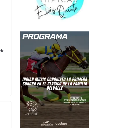
a
ado