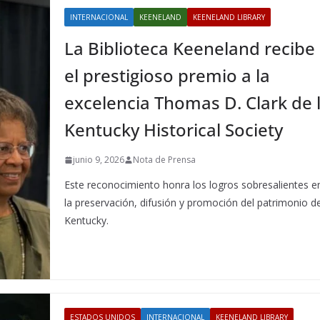
INTERNACIONAL
KEENELAND
KEENELAND LIBRARY
La Biblioteca Keeneland recibe
el prestigioso premio a la
excelencia Thomas D. Clark de 
Kentucky Historical Society
junio 9, 2026
Nota de Prensa
Este reconocimiento honra los logros sobresalientes e
la preservación, difusión y promoción del patrimonio d
Kentucky.
ESTADOS UNIDOS
INTERNACIONAL
KEENELAND LIBRARY