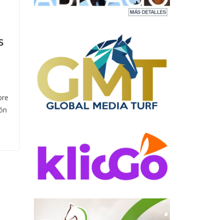
s
bre
ión