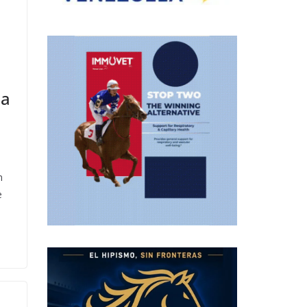
la
n
e