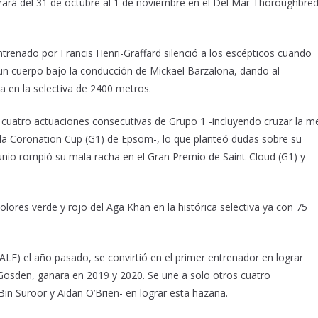
rará del 31 de octubre al 1 de noviembre en el Del Mar Thoroughbre
renado por Francis Henri-Graffard silenció a los escépticos cuando
un cuerpo bajo la conducción de Mickael Barzalona, dando al
a en la selectiva de 2400 metros.
 cuatro actuaciones consecutivas de Grupo 1 -incluyendo cruzar la m
 la Coronation Cup (G1) de Epsom-, lo que planteó dudas sobre su
junio rompió su mala racha en el Gran Premio de Saint-Cloud (G1) y
olores verde y rojo del Aga Khan en la histórica selectiva ya con 75
(ALE) el año pasado, se convirtió en el primer entrenador en lograr
 Gosden, ganara en 2019 y 2020. Se une a solo otros cuatro
in Suroor y Aidan O’Brien- en lograr esta hazaña.