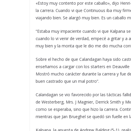
«Estoy muy contento por este caballo», dijo Henri-
la carrera. Cuando vi que Continuous iba muy firme
viajando bien. Se alargó muy bien. Es un caballo 
“Estaba muy impaciente cuando vi que Kalpana se i
cuando lo vi venir de verdad, empecé a gritar y a
muy bien y la monta que le dio me dio mucha conf
Sobre el hecho de que Calandagan haya sido castra
enseñamos a cargar con los starters en Deauville 
Mostró mucho carácter durante la carrera y fue d
buen castrado que un mal potro”.
Calandagan se vio favorecido por las tácticas fall
de Westerberg, Mrs. J Magnier, Derrick Smith y M
como se esperaba, sino que hizo la carrera. Contin
mientras que Jan Brueghel se quedó sin fuelle en l
Kalpana, la apuesta de Andrew Balding (5-1), real