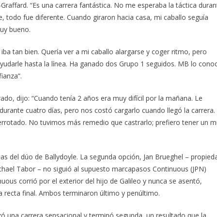
Graffard. “Es una carrera fantástica. No me esperaba la táctica duran
, todo fue diferente. Cuando giraron hacia casa, mi caballo seguía
muy bueno.
ba tan bien. Quería ver a mi caballo alargarse y coger ritmo, pero
 ayudarle hasta la línea. Ha ganado dos Grupo 1 seguidos. MB lo cono
ianza”.
do, dijo: “Cuando tenía 2 años era muy difícil por la mañana. Le
durante cuatro días, pero nos costó cargarlo cuando llegó la carrera.
errotado. No tuvimos más remedio que castrarlo; prefiero tener un 
idas del dúo de Ballydoyle. La segunda opción, Jan Brueghel – propied
ichael Tabor – no siguió al supuesto marcapasos Continuous (JPN)
uous corrió por el exterior del hijo de Galileo y nunca se asentó,
a recta final. Ambos terminaron último y penúltimo.
izó una carrera sensacional y terminó segunda, un resultado que la