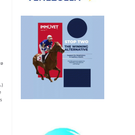
co
L)
e
és