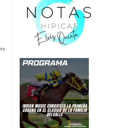
d
eta