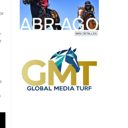
or
e
n
p
a