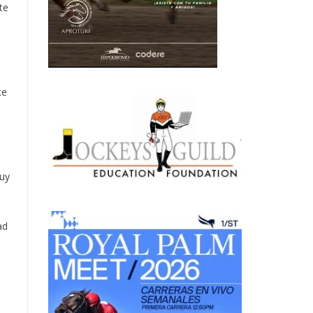
te
ce
muy
ad