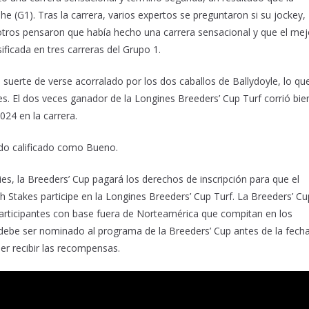
phe (G1). Tras la carrera, varios expertos se preguntaron si su jockey,
 otros pensaron que había hecho una carrera sensacional y que el mej
ficada en tres carreras del Grupo 1.
 suerte de verse acorralado por los dos caballos de Ballydoyle, lo qu
es. El dos veces ganador de la Longines Breeders’ Cup Turf corrió bie
024 en la carrera.
ido calificado como Bueno.
es, la Breeders’ Cup pagará los derechos de inscripción para que el
 Stakes participe en la Longines Breeders’ Cup Turf. La Breeders’ Cu
participantes con base fuera de Norteamérica que compitan en los
ebe ser nominado al programa de la Breeders’ Cup antes de la fech
der recibir las recompensas.