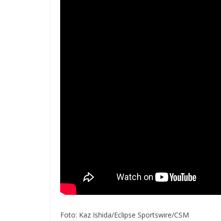
Foto: Kaz Ishida/Eclipse Sportswire/CSM