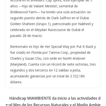
victoria en el Breeders’ Cup Sprint, este ejemplar de 5
años —hijo de Valiant Minister, semental de
Bridlewood Farm— ha tenido una sola actuación: un
segundo puesto detrás de Dark Saffron en el Dubai
Golden Shaheen (Grupo 1), patrocinado por Nakheel y
celebrado en el Meydan Racecourse de Dubái el
pasado 28 de marzo.
Bentornato es hijo de Her Special Way por Put It Back y
fue criado en Florida por Tanma Corp., propiedad de
Charles y Susan Chu, con sede en North Andover
(Maryland). Cuenta con un récord de siete victorias, tres
segundos y dos terceros en 12 salidas a pista,
acumulando ganancias por un total de 2.722.180
dólares.
Hándicap MiAMBIENTE da inicio a las actividades d
el Mes de los Recursos Naturales y el Medio Ambie