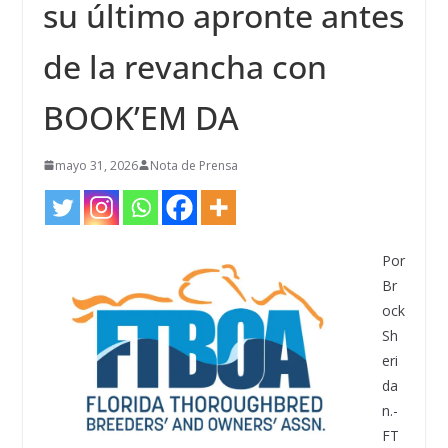
su último apronte antes
de la revancha con
BOOK’EM DA
mayo 31, 2026
Nota de Prensa
Por
Br
ock
Sh
eri
da
n.-
FT