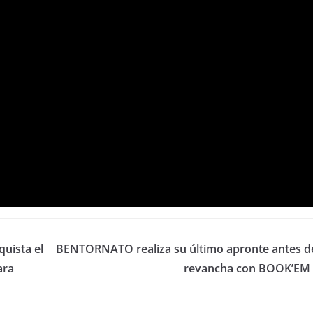
uista el
BENTORNATO realiza su último apronte antes de
ara
revancha con BOOK’EM