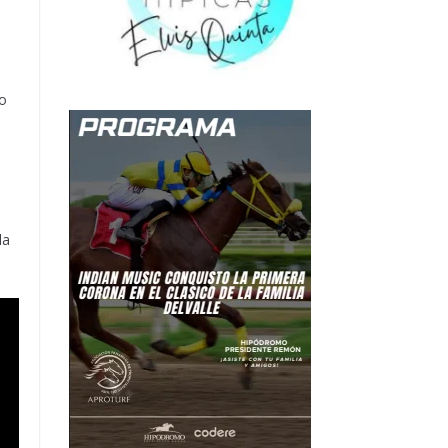
io
la