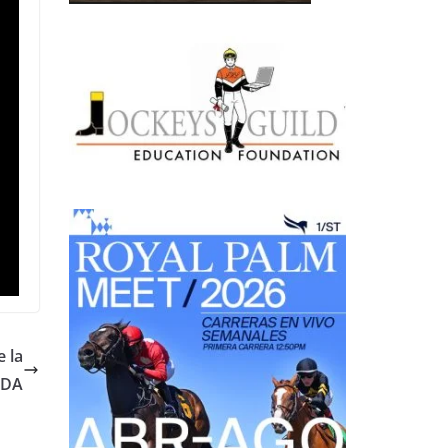
 la
 DA