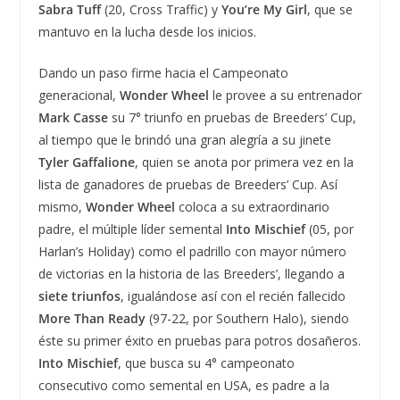
Sabra Tuff
(20, Cross Traffic) y
You’re My Girl
, que se
mantuvo en la lucha desde los inicios.
Dando un paso firme hacia el Campeonato
generacional,
Wonder Wheel
le provee a su entrenador
Mark Casse
su 7° triunfo en pruebas de Breeders’ Cup,
al tiempo que le brindó una gran alegría a su jinete
Tyler Gaffalione
, quien se anota por primera vez en la
lista de ganadores de pruebas de Breeders’ Cup. Así
mismo,
Wonder Wheel
coloca a su extraordinario
padre, el múltiple líder semental
Into Mischief
(05, por
Harlan’s Holiday) como el padrillo con mayor número
de victorias en la historia de las Breeders’, llegando a
siete triunfos
, igualándose así con el recién fallecido
More Than Ready
(97-22, por Southern Halo), siendo
éste su primer éxito en pruebas para potros dosañeros.
Into Mischief
, que busca su 4° campeonato
consecutivo como semental en USA, es padre a la