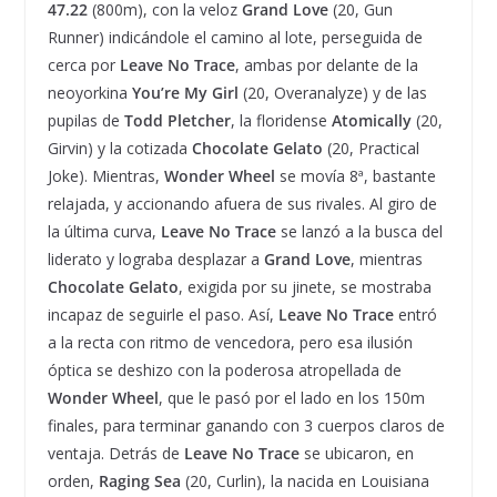
47.22
(800m), con la veloz
Grand Love
(20, Gun
Runner) indicándole el camino al lote, perseguida de
cerca por
Leave No Trace
, ambas por delante de la
neoyorkina
You’re My Girl
(20, Overanalyze) y de las
pupilas de
Todd Pletcher
, la floridense
Atomically
(20,
Girvin) y la cotizada
Chocolate Gelato
(20, Practical
Joke). Mientras,
Wonder Wheel
se movía 8ª, bastante
relajada, y accionando afuera de sus rivales. Al giro de
la última curva,
Leave No Trace
se lanzó a la busca del
liderato y lograba desplazar a
Grand Love
, mientras
Chocolate Gelato
, exigida por su jinete, se mostraba
incapaz de seguirle el paso. Así,
Leave No Trace
entró
a la recta con ritmo de vencedora, pero esa ilusión
óptica se deshizo con la poderosa atropellada de
Wonder Wheel
, que le pasó por el lado en los 150m
finales, para terminar ganando con 3 cuerpos claros de
ventaja. Detrás de
Leave No Trace
se ubicaron, en
orden,
Raging Sea
(20, Curlin), la nacida en Louisiana