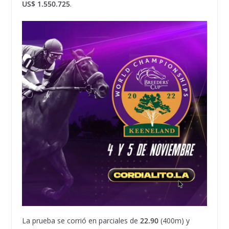
US$ 1.550.725
.
La prueba se corrió en parciales de
22.90
(400m) y