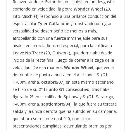
Reinventándose. Evitando inmiscuirse en un desgaste
corriendo en velocidad, la potra
Wonder Wheel
(20,
Into Mischief) respondió a una brillante conducción del
espectacular
Tyler Gaffalione
y mostrando una gran
versatilidad se desempeñó de menos a más,
atropellando con una fuerza inmanejable para sus
rivales en la recta final, en especial, para la calificada
Leave No Trace
(20, Outwork), que dominaba desde
inicios de la recta final, luego de correr a la zaga de la
velocidad. De esa manera,
Wonder Wheel
, que venía
de triunfar de punta a punta en el Alcibiades S. (
G1
,
1700m, arena,
octubre/07
) en este mismo escenario,
se hizo de su
2° triunfo G1
consecutivo
, tras haber
figurado
2ª
en el calificado Spinaway S. (
G1
, Saratoga,
1400m, arena,
septiembre/04
), la que fuera su tercera
salida y la única derrota que ha sufrido en su campaña,
que ahora se resume en
4-1-0
, con cinco
presentaciones cumplidas, acumulando premios por