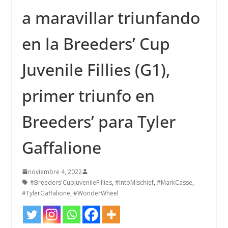
a maravillar triunfando
en la Breeders’ Cup
Juvenile Fillies (G1),
primer triunfo en
Breeders’ para Tyler
Gaffalione
noviembre 4, 2022
#Breeders'CupJuvenileFillies
,
#IntoMischief
,
#MarkCasse
,
#TylerGaffalione
,
#WonderWheel