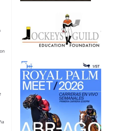
a
con
e
aña