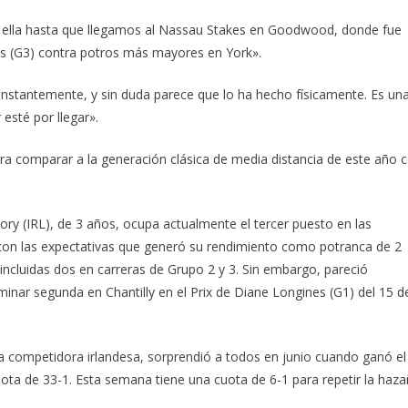
 ella hasta que llegamos al Nassau Stakes en Goodwood, donde fue
es (G3) contra potros más mayores en York».
nstantemente, y sin duda parece que lo ha hecho físicamente. Es un
sté por llegar».
ra comparar a la generación clásica de media distancia de este año 
ry (IRL), de 3 años, ocupa actualmente el tercer puesto en las
 con las expectativas que generó su rendimiento como potranca de 2
incluidas dos en carreras de Grupo 2 y 3. Sin embargo, pareció
rminar segunda en Chantilly en el Prix de Diane Longines (G1) del 15 d
ra competidora irlandesa, sorprendió a todos en junio cuando ganó el
ota de 33-1. Esta semana tiene una cuota de 6-1 para repetir la haz