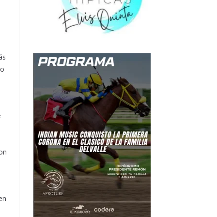
ás
do
e
con
en