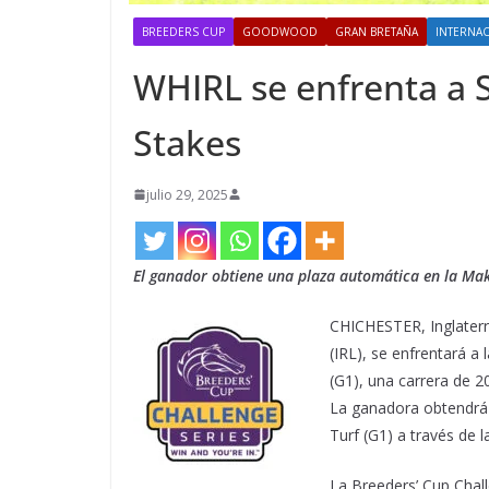
BREEDERS CUP
GOODWOOD
GRAN BRETAÑA
INTERNA
WHIRL se enfrenta a 
Stakes
julio 29, 2025
El ganador obtiene una plaza automática en la Mak
CHICHESTER, Inglaterra
(IRL), se enfrentará a
(G1), una carrera de
La ganadora obtendrá 
Turf (G1) a través de l
La Breeders’ Cup Chall