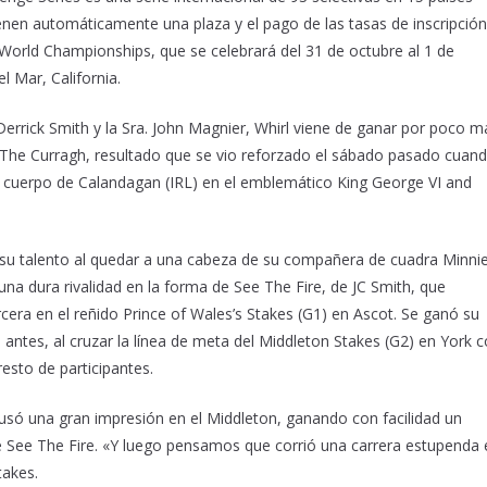
nen automáticamente una plaza y el pago de las tasas de inscripción
 World Championships, que se celebrará del 31 de octubre al 1 de
 Mar, California.
errick Smith y la Sra. John Magnier, Whirl viene de ganar por poco m
n The Curragh, resultado que se vio reforzado el sábado pasado cuan
un cuerpo de Calandagan (IRL) en el emblemático King George VI and
 su talento al quedar a una cabeza de su compañera de cuadra Minni
na dura rivalidad en la forma de See The Fire, de JC Smith, que
rcera en el reñido Prince of Wales’s Stakes (G1) en Ascot. Se ganó su
antes, al cruzar la línea de meta del Middleton Stakes (G2) en York 
esto de participantes.
só una gran impresión en el Middleton, ganando con facilidad un
e See The Fire. «Y luego pensamos que corrió una carrera estupenda 
takes.