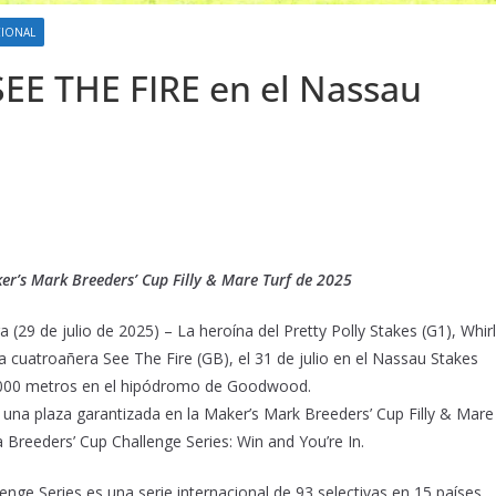
CIONAL
SEE THE FIRE en el Nassau
er’s Mark Breeders’ Cup Filly & Mare Turf de 2025
 (29 de julio de 2025) – La heroína del Pretty Polly Stakes (G1), Whirl
 la cuatroañera See The Fire (GB), el 31 de julio en el Nassau Stakes
 2000 metros en el hipódromo de Goodwood.
una plaza garantizada en la Maker’s Mark Breeders’ Cup Filly & Mare
a Breeders’ Cup Challenge Series: Win and You’re In.
enge Series es una serie internacional de 93 selectivas en 15 países