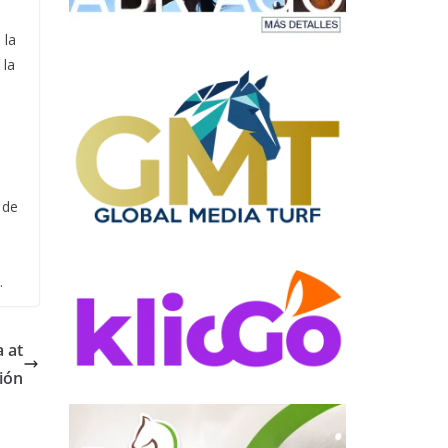
 la
 la
 de
.
 at
ión