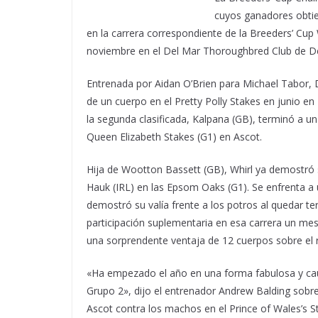
cuyos ganadores obtie
en la carrera correspondiente de la Breeders’ Cup
noviembre en el Del Mar Thoroughbred Club de Del
Entrenada por Aidan O’Brien para Michael Tabor, D
de un cuerpo en el Pretty Polly Stakes en junio e
la segunda clasificada, Kalpana (GB), terminó a 
Queen Elizabeth Stakes (G1) en Ascot.
Hija de Wootton Bassett (GB), Whirl ya demostró
Hauk (IRL) en las Epsom Oaks (G1). Se enfrenta a u
demostró su valía frente a los potros al quedar te
participación suplementaria en esa carrera un mes 
una sorprendente ventaja de 12 cuerpos sobre el r
«Ha empezado el año en una forma fabulosa y cau
Grupo 2», dijo el entrenador Andrew Balding sobr
Ascot contra los machos en el Prince of Wales’s S