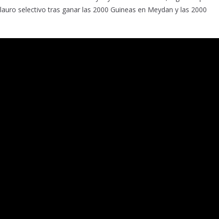
 lauro selectivo tras ganar las 2000 Guineas en Meydan y las 2000