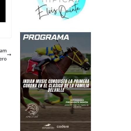
Cam
ero