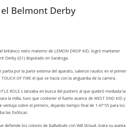
n el Belmont Derby
 el británico nieto materno de LEMON DROP KID, logró mantener
mont Derby (G1) disputado en Saratoga.
partía por la parte externa del aparato, salieron raudos en el primer
a TOUCH OF FIRE el que se hacía con la anguardia de la carrera.
 TITLE ROLE s lanzaba en busca del puntero al que quebró mediada la
4 para la milla, tuvo que contener el fuerte avance de WEST END KID y 
entaja sobre el primero, dejando tiempo final de 1:47″55 para los
 las Exóticas.
 defiende los colores de Ballydoyle con Will Stroud, logra su quinta