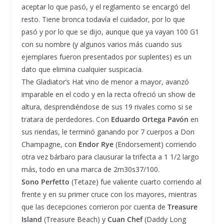
aceptar lo que pasó, y el reglamento se encargó del
resto. Tiene bronca todavía el cuidador, por lo que
pasó y por lo que se dijo, aunque que ya vayan 100 G1
con su nombre (y algunos varios más cuando sus
ejemplares fueron presentados por suplentes) es un
dato que elimina cualquier suspicacia.
The Gladiator’s Hat vino de menor a mayor, avanzó
imparable en el codo y en la recta ofreció un show de
altura, desprendiéndose de sus 19 rivales como si se
tratara de perdedores. Con
Eduardo Ortega Pavón
en
sus riendas, le terminó ganando por 7 cuerpos a Don
Champagne, con
Endor Rye
(Endorsement) corriendo
otra vez bárbaro para clausurar la trifecta a 1 1/2 largo
más, todo en una marca de 2m30s37/100.
Sono Perfetto
(Tetaze) fue valiente cuarto corriendo al
frente y en su primer cruce con los mayores, mientras
que las decepciones corrieron por cuenta de
Treasure
Island
(Treasure Beach) y
Cuan Chef
(Daddy Long