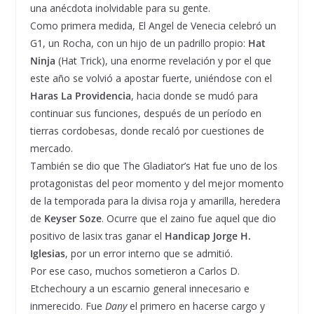
una anécdota inolvidable para su gente.
Como primera medida, El Angel de Venecia celebró un
G1, un Rocha, con un hijo de un padrillo propio:
Hat
Ninja
(Hat Trick), una enorme revelación y por el que
este año se volvió a apostar fuerte, uniéndose con el
Haras La Providencia
, hacia donde se mudó para
continuar sus funciones, después de un período en
tierras cordobesas, donde recaló por cuestiones de
mercado.
También se dio que The Gladiator’s Hat fue uno de los
protagonistas del peor momento y del mejor momento
de la temporada para la divisa roja y amarilla, heredera
de
Keyser Soze
. Ocurre que el zaino fue aquel que dio
positivo de lasix tras ganar el
Handicap Jorge H.
Iglesias
, por un error interno que se admitió.
Por ese caso, muchos sometieron a Carlos D.
Etchechoury a un escarnio general innecesario e
inmerecido. Fue
Dany
el primero en hacerse cargo y