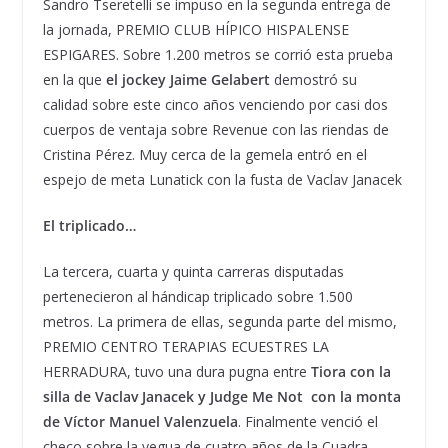
Sandro Tseretelli se impuso en la segunda entrega de
la jornada, PREMIO CLUB HÍPICO HISPALENSE
ESPIGARES. Sobre 1.200 metros se corrió esta prueba
en la que
el jockey Jaime Gelabert
demostró su
calidad sobre este cinco años venciendo por casi dos
cuerpos de ventaja sobre Revenue con las riendas de
Cristina Pérez. Muy cerca de la gemela entró en el
espejo de meta Lunatick con la fusta de Vaclav Janacek
El triplicado…
La tercera, cuarta y quinta carreras disputadas
pertenecieron al hándicap triplicado sobre 1.500
metros. La primera de ellas, segunda parte del mismo,
PREMIO CENTRO TERAPIAS ECUESTRES LA
HERRADURA, tuvo una dura pugna entre
Tiora con la
silla de Vaclav Janacek y Judge Me Not con la monta
de Víctor Manuel Valenzuela
. Finalmente venció el
checo sobre la yegua de cuatro años de la Cuadra