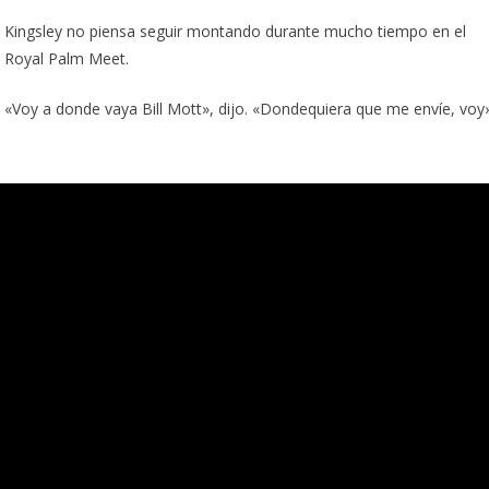
Kingsley no piensa seguir montando durante mucho tiempo en el
Royal Palm Meet.
«Voy a donde vaya Bill Mott», dijo. «Dondequiera que me envíe, voy»