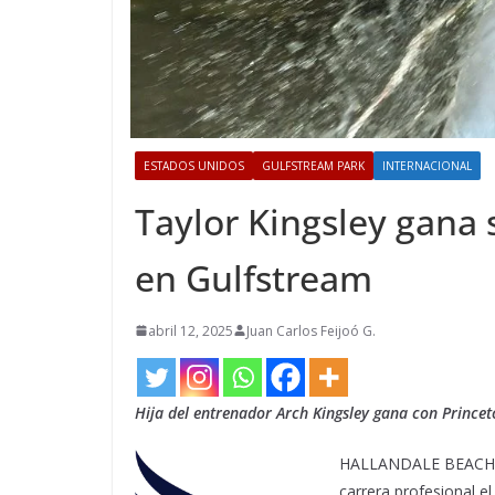
ESTADOS UNIDOS
GULFSTREAM PARK
INTERNACIONAL
Taylor Kingsley gana 
en Gulfstream
abril 12, 2025
Juan Carlos Feijoó G.
Hija del entrenador Arch Kingsley gana con Prince
HALLANDALE BEACH, F
carrera profesional e