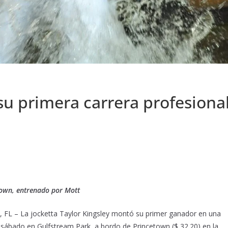
su primera carrera profesiona
town, entrenado por Mott
L – La jocketta Taylor Kingsley montó su primer ganador en una
l sábado en Gulfstream Park, a bordo de Princetown ($ 32.20) en la