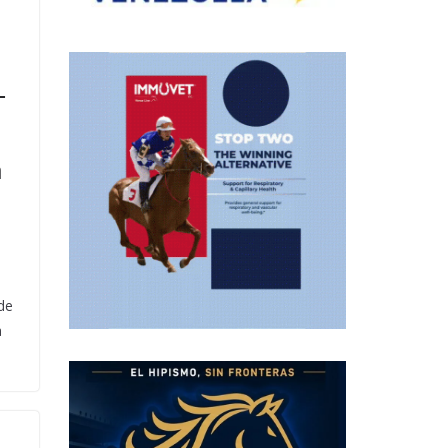
–
a
 de
a