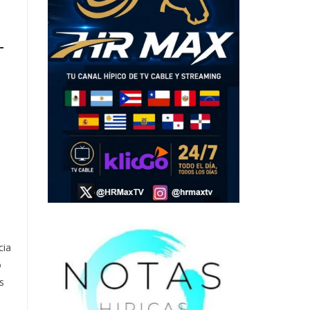
–
cia
o
s