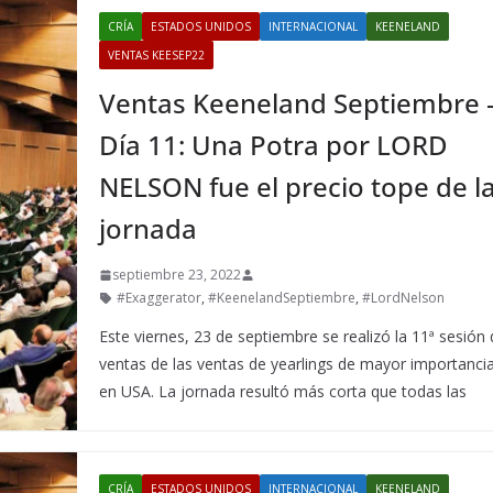
CRÍA
ESTADOS UNIDOS
INTERNACIONAL
KEENELAND
VENTAS KEESEP22
Ventas Keeneland Septiembre 
Día 11: Una Potra por LORD
NELSON fue el precio tope de l
jornada
septiembre 23, 2022
#Exaggerator
,
#KeenelandSeptiembre
,
#LordNelson
Este viernes, 23 de septiembre se realizó la 11ª sesión
ventas de las ventas de yearlings de mayor importanci
en USA. La jornada resultó más corta que todas las
CRÍA
ESTADOS UNIDOS
INTERNACIONAL
KEENELAND