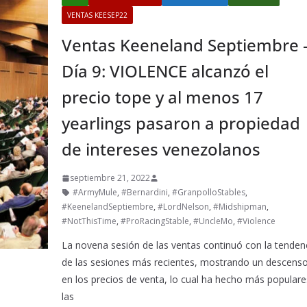
VENTAS KEESEP22
Ventas Keeneland Septiembre 
Día 9: VIOLENCE alcanzó el
precio tope y al menos 17
yearlings pasaron a propiedad
de intereses venezolanos
septiembre 21, 2022
#ArmyMule
,
#Bernardini
,
#GranpolloStables
,
#KeenelandSeptiembre
,
#LordNelson
,
#Midshipman
,
#NotThisTime
,
#ProRacingStable
,
#UncleMo
,
#Violence
La novena sesión de las ventas continuó con la tenden
de las sesiones más recientes, mostrando un descens
en los precios de venta, lo cual ha hecho más populare
las