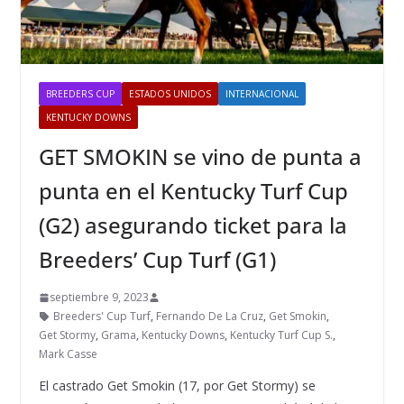
BREEDERS CUP
ESTADOS UNIDOS
INTERNACIONAL
KENTUCKY DOWNS
GET SMOKIN se vino de punta a
punta en el Kentucky Turf Cup
(G2) asegurando ticket para la
Breeders’ Cup Turf (G1)
septiembre 9, 2023
Breeders' Cup Turf
,
Fernando De La Cruz
,
Get Smokin
,
Get Stormy
,
Grama
,
Kentucky Downs
,
Kentucky Turf Cup S.
,
Mark Casse
El castrado Get Smokin (17, por Get Stormy) se