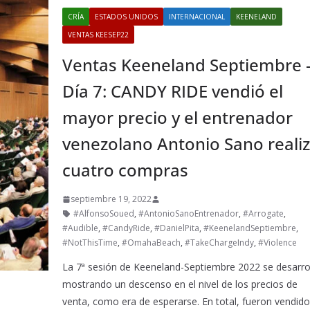
CRÍA
ESTADOS UNIDOS
INTERNACIONAL
KEENELAND
VENTAS KEESEP22
Ventas Keeneland Septiembre 
Día 7: CANDY RIDE vendió el
mayor precio y el entrenador
venezolano Antonio Sano reali
cuatro compras
septiembre 19, 2022
#AlfonsoSoued
,
#AntonioSanoEntrenador
,
#Arrogate
,
#Audible
,
#CandyRide
,
#DanielPita
,
#KeenelandSeptiembre
,
#NotThisTime
,
#OmahaBeach
,
#TakeChargeIndy
,
#Violence
La 7ª sesión de Keeneland-Septiembre 2022 se desarro
mostrando un descenso en el nivel de los precios de
venta, como era de esperarse. En total, fueron vendid