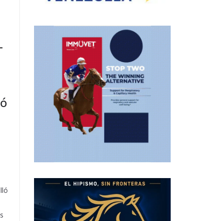
–
zó
lló
os