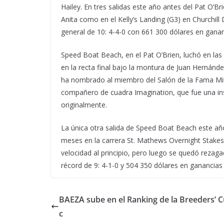
Hailey. En tres salidas este año antes del Pat O’
Anita como en el Kelly’s Landing (G3) en Churchill
general de 10: 4-4-0 con 661 300 dólares en ganan
Speed Boat Beach, en el Pat O’Brien, luchó en la
en la recta final bajo la montura de Juan Hernánd
ha nombrado al miembro del Salón de la Fama Mi
compañero de cuadra Imagination, que fue una in
originalmente.
La única otra salida de Speed Boat Beach este añ
meses en la carrera St. Mathews Overnight Stakes,
velocidad al principio, pero luego se quedó rezag
récord de 9: 4-1-0 y 504 350 dólares en ganancia
BAEZA sube en el Ranking de la Breeders’ C
c