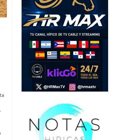
ta
o
o