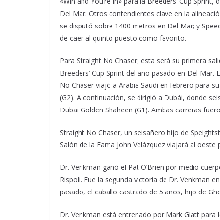
«Win and You’re In» para la Breeders’ Cup Sprint, 
Del Mar. Otros contendientes clave en la alineac
se disputó sobre 1400 metros en Del Mar; y Speed
de caer al quinto puesto como favorito.
Para Straight No Chaser, esta será su primera sal
Breeders’ Cup Sprint del año pasado en Del Mar. 
No Chaser viajó a Arabia Saudí en febrero para su 
(G2). A continuación, se dirigió a Dubái, donde 
Dubai Golden Shaheen (G1). Ambas carreras fuer
Straight No Chaser, un seisañero hijo de Speightste
Salón de la Fama John Velázquez viajará al oest
Dr. Venkman ganó el Pat O’Brien por medio cuerpo
Rispoli. Fue la segunda victoria de Dr. Venkman en
pasado, el caballo castrado de 5 años, hijo de Gh
Dr. Venkman está entrenado por Mark Glatt para lo