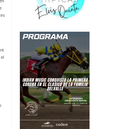
 en
e
tes
int
 el
o