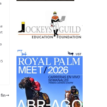
a
se
rt
do
15
fin