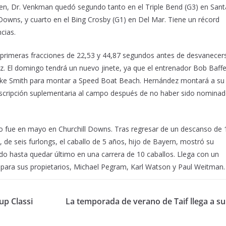
Brien, Dr. Venkman quedó segundo tanto en el Triple Bend (G3) en Sant
 Downs, y cuarto en el Bing Crosby (G1) en Del Mar. Tiene un récord
cias.
s primeras fracciones de 22,53 y 44,87 segundos antes de desvanecer
ez. El domingo tendrá un nuevo jinete, ya que el entrenador Bob Baffe
ke Smith para montar a Speed Boat Beach. Hernández montará a su
scripción suplementaria al campo después de no haber sido nomina
o fue en mayo en Churchill Downs. Tras regresar de un descanso de 
 de seis furlongs, el caballo de 5 años, hijo de Bayern, mostró su
ado hasta quedar último en una carrera de 10 caballos. Llega con un
s para sus propietarios, Michael Pegram, Karl Watson y Paul Weitman.
up Classi
La temporada de verano de Taif llega a su 