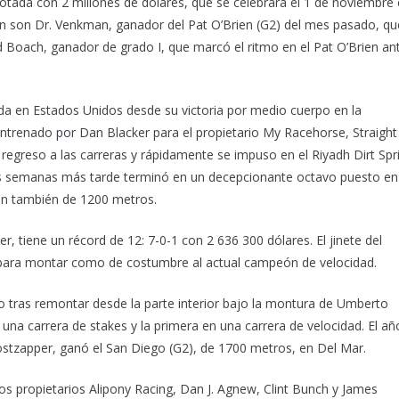
dotada con 2 millones de dólares, que se celebrará el 1 de noviembre
ión son Dr. Venkman, ganador del Pat O’Brien (G2) del mes pasado, qu
 Boach, ganador de grado I, que marcó el ritmo en el Pat O’Brien an
ida en Estados Unidos desde su victoria por medio cuerpo en la
Entrenado por Dan Blacker para el propietario My Racehorse, Straight
regreso a las carreras y rápidamente se impuso en el Riyadh Dirt Spr
seis semanas más tarde terminó en un decepcionante octavo puesto en
on también de 1200 metros.
r, tiene un récord de 12: 7-0-1 con 2 636 300 dólares. El jinete del
e para montar como de costumbre al actual campeón de velocidad.
 tras remontar desde la parte interior bajo la montura de Umberto
 una carrera de stakes y la primera en una carrera de velocidad. El añ
ostzapper, ganó el San Diego (G2), de 1700 metros, en Del Mar.
s propietarios Alipony Racing, Dan J. Agnew, Clint Bunch y James