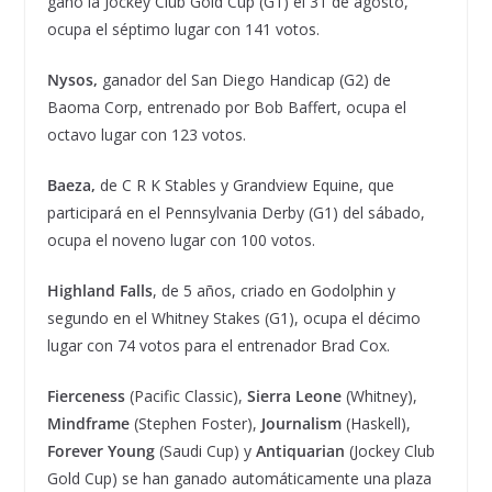
ganó la Jockey Club Gold Cup (G1) el 31 de agosto,
ocupa el séptimo lugar con 141 votos.
Nysos,
ganador del San Diego Handicap (G2) de
Baoma Corp, entrenado por Bob Baffert, ocupa el
octavo lugar con 123 votos.
Baeza,
de C R K Stables y Grandview Equine, que
participará en el Pennsylvania Derby (G1) del sábado,
ocupa el noveno lugar con 100 votos.
Highland Falls
, de 5 años, criado en Godolphin y
segundo en el Whitney Stakes (G1), ocupa el décimo
lugar con 74 votos para el entrenador Brad Cox.
Fierceness
(Pacific Classic),
Sierra Leone
(Whitney),
Mindframe
(Stephen Foster),
Journalism
(Haskell),
Forever Young
(Saudi Cup) y
Antiquarian
(Jockey Club
Gold Cup) se han ganado automáticamente una plaza