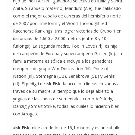
hijo de Plein Air (Irl), ganadora selectiva en Italia y Santa
Anita. Su abuelo materno, Manduro (Ale), fue calificado
como el mejor caballo de carreras del hemisferio norte
de 2007 por Timeform y el World Thoroughbred
Racehorse Rankings, tras lograr victorias de Grupo 1 en
distancias de 1.600 a 2.000 metros (entre 8 y 10
furlongs). La segunda madre, Too in Love (Irl), es hija
del campeón de Europa y supercampeón Galileo (Irl). La
familia materna es sólida e incluye a los ganadoras
europeos de grupo War Declaration (Irl), Pride of
Nation (Irl), Stemegna (GB), Senebrova (GB) y Senlis
(Irl). El pedigrí de Mr Fisk da acceso a líneas cruzadas a
través de su madre, al tiempo que lo deja abierto a
yeguas de las líneas de sementales como A.P. Indy,
Danzig y Smart Strike, todas las cuales lo hicieron bien
con Arrogate.
«Mr Fisk mide alrededor de 16,1 manos y es un caballo