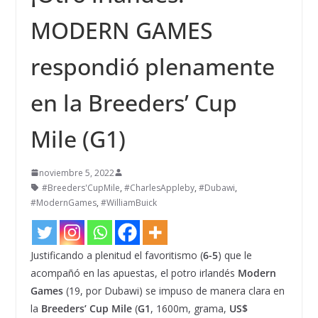
MODERN GAMES
respondió plenamente
en la Breeders’ Cup
Mile (G1)
noviembre 5, 2022
#Breeders'CupMile
,
#CharlesAppleby
,
#Dubawi
,
#ModernGames
,
#WilliamBuick
Justificando a plenitud el favoritismo (
6-5
) que le
acompañó en las apuestas, el potro irlandés
Modern
Games
(19, por Dubawi) se impuso de manera clara en
la
Breeders’ Cup Mile
(
G1
, 1600m, grama,
US$