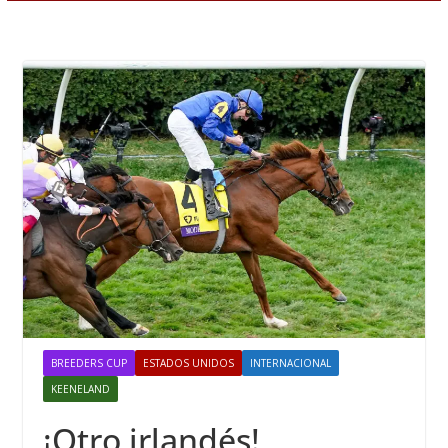
BREEDERS CUP
ESTADOS UNIDOS
INTERNACIONAL
KEENELAND
¡Otro irlandés!