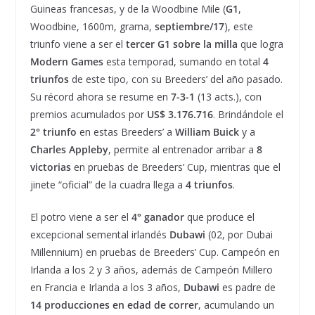
Guineas francesas, y de la Woodbine Mile (
G1
,
Woodbine, 1600m, grama,
septiembre/17
), este
triunfo viene a ser el
tercer G1
sobre la milla
que logra
Modern Games
esta temporad, sumando en total
4
triunfos
de este tipo, con su Breeders’ del año pasado.
Su récord ahora se resume en
7-3-1
(13 acts.), con
premios acumulados por
US$ 3.176.716
. Brindándole el
2° triunfo
en estas Breeders’ a
William Buick
y a
Charles Appleby
, permite al entrenador arribar a
8
victorias
en pruebas de Breeders’ Cup, mientras que el
jinete “oficial” de la cuadra llega a
4 triunfos
.
El potro viene a ser el
4° ganador
que produce el
excepcional semental irlandés
Dubawi
(02, por Dubai
Millennium) en pruebas de Breeders’ Cup. Campeón en
Irlanda a los 2 y 3 años, además de Campeón Millero
en Francia e Irlanda a los 3 años,
Dubawi
es padre de
14 producciones en edad de correr
, acumulando un