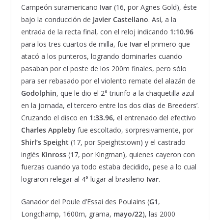
Campeón suramericano
Ivar
(16, por Agnes Gold), éste
bajo la conducción de
Javier Castellano
. Así, a la
entrada de la recta final, con el reloj indicando
1:10.96
para los tres cuartos de milla, fue
Ivar
el primero que
atacó a los punteros, logrando dominarles cuando
pasaban por el poste de los 200m finales, pero sólo
para ser rebasado por el violento remate del alazán de
Godolphin
, que le dio el 2° triunfo a la chaquetilla azul
en la jornada, el tercero entre los dos días de Breeders’.
Cruzando el disco en
1:33.96
, el entrenado del efectivo
Charles Appleby
fue escoltado, sorpresivamente, por
Shirl’s Speight
(17, por Speightstown) y el castrado
inglés
Kinross
(17, por Kingman), quienes cayeron con
fuerzas cuando ya todo estaba decidido, pese a lo cual
lograron relegar al 4° lugar al brasileño
Ivar
.
Ganador del Poule d’Essai des Poulains (
G1
,
Longchamp, 1600m, grama,
mayo/22
), las 2000