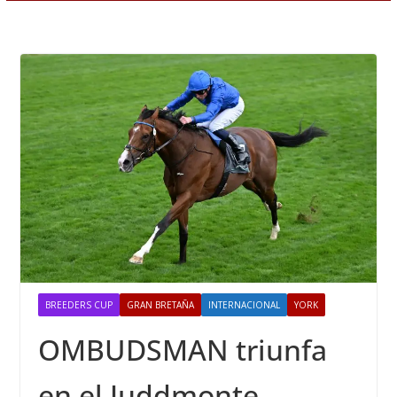
BREEDERS CUP
GRAN BRETAÑA
INTERNACIONAL
YORK
OMBUDSMAN triunfa
en el Juddmonte