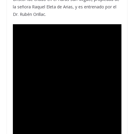
la señora Raquel
Eleta
de Arias, y es entrenado por el
Dr. Rubén
Orillac
.