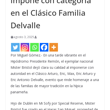
impone con categoría
en el Clásico Familia
Delvalle
agosto 3, 2025
Por Miguel Gómez.- En una tarde vibrante en el
Hipódromo Presidente Remón, el ejemplar nacional
M
iste
r
Bristol dejó clara su calidad al imponerse con
autoridad en el Clásico Arturo, Eric, Max, Eric Arturo y
Eric Antonio Delvalle, evento que rinde homenaje a una
de las familias de mayor tradición en la hípica
panameña.
Hijo de
Dublin
en Mi
Sofy
por
Special
Reserve, M
ister
Bristol fue criado en el
Haras
San Miguel, propiedad de