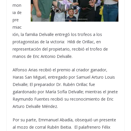
mon
ia de
pre
miac
ión, la familia Delvalle entregó los trofeos a los
protagonistas de la victoria:
Hildi
de
Orillac
, en
representación del propietario, recibió el trofeo de
manos de Eric Antonio Delvalle.
Alfonso Arias recibió el premio al criador ganador,
Haras
San Miguel, entregado por Samuel Arturo Louis
Delvalle; El preparador Dr. Rubén
Orillac
fue
galardonado por María Sofía Delvalle
; mientras e
l jinete
Raymundo Fuentes recibió su reconocimiento
de Eric
Arturo Delvalle Méndez.
Por su parte, Emmanuel Abadía, obsequió un presente
al
mozo de corral Rubén
Beitia
.
El palafrenero Félix