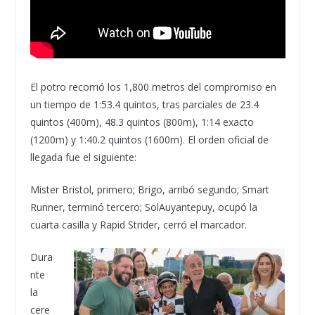
El potro recorrió los 1,800 metros del compromiso en
un tiempo de 1:53.
4 quintos
, tras parciales de 23.4
quintos
(400m), 48.3
quintos
(800m), 1:14
exacto
(1200m) y 1:40.2
quintos
(1600m). El orden oficial de
llegada fue el siguiente:
M
ister
Bristol,
primero;
Brigo
, arribó
segundo; Smart
Runner, terminó
tercero; Sol
Auyantepuy
, ocupó la
cuarta casilla y Rapid
Strider
, cerró el marcador.
Dura
nte
la
cere