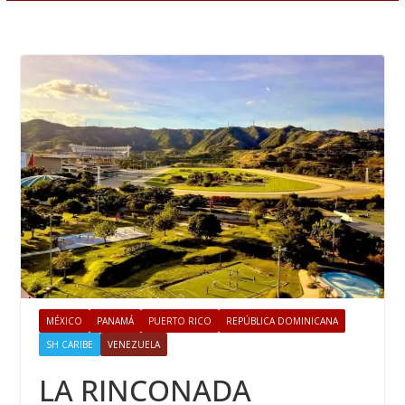
MÉXICO
PANAMÁ
PUERTO RICO
REPÚBLICA DOMINICANA
SH CARIBE
VENEZUELA
LA RINCONADA