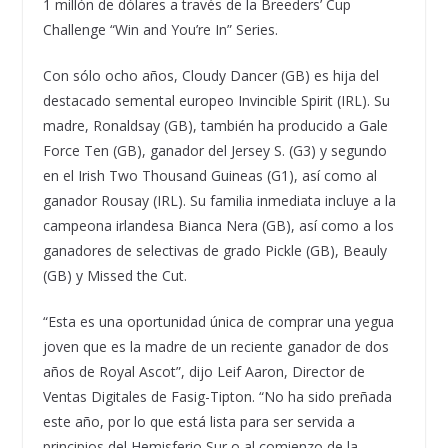
1 millón de dólares a través de la Breeders’ Cup
Challenge “Win and You’re In” Series.
Con sólo ocho años, Cloudy Dancer (GB) es hija del
destacado semental europeo Invincible Spirit (IRL). Su
madre, Ronaldsay (GB), también ha producido a Gale
Force Ten (GB), ganador del Jersey S. (G3) y segundo
en el Irish Two Thousand Guineas (G1), así como al
ganador Rousay (IRL). Su familia inmediata incluye a la
campeona irlandesa Bianca Nera (GB), así como a los
ganadores de selectivas de grado Pickle (GB), Beauly
(GB) y Missed the Cut.
“Esta es una oportunidad única de comprar una yegua
joven que es la madre de un reciente ganador de dos
años de Royal Ascot”, dijo Leif Aaron, Director de
Ventas Digitales de Fasig-Tipton. “No ha sido preñada
este año, por lo que está lista para ser servida a
principios del Hemisferio Sur o al comienzo de la