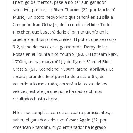
Enemigo de méritos, pese a no ser aun ganador
selectivo, parece ser
River Thames
(22, por Maclean’s
Music), un potro neoyorkino que tendrá en su silla al
Campeón
Irad Ortiz Jr.
, de la cuadra del líder
Todd
Pletcher
, que buscará darle el primer triunfo en la
prueba a ambos profesionales. El potro, que se cotiza
9-2
, viene de escoltar al ganador del Derby de las
Rosas en el Fountain of Youth S. (
G2
, Gulfstream Park,
1700m, arena,
marzo/01
) y de figurar
3°
en el Blue
Grass S. (
G1
, Keeneland, 1800m, arena,
abril/08
). Le
tocará partir desde el
puesto de pista # 6
y, de
acuerdo a lo mostrado, correrá a la “caza” de los
veloces, estrategia que no le ha dado óptimos
resultados hasta ahora.
El lote se completa con otros cuatro participantes, a
saber, el ganador selectivo
Clever Again
(22, por
American Pharoah), cuyo entrenador ha logrado