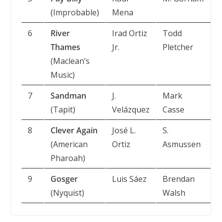
(Improbable)
Mena
6
River
Irad Ortiz
Todd
Thames
Jr.
Pletcher
(Maclean’s
Music)
7
Sandman
J.
Mark
(Tapit)
Velázquez
Casse
8
Clever Again
José L.
S.
(American
Ortiz
Asmussen
Pharoah)
9
Gosger
Luis Sáez
Brendan
(Nyquist)
Walsh