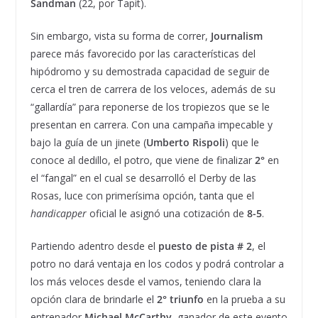
Sandman
(22, por Tapit).
Sin embargo, vista su forma de correr,
Journalism
parece más favorecido por las características del
hipódromo y su demostrada capacidad de seguir de
cerca el tren de carrera de los veloces, además de su
“gallardía” para reponerse de los tropiezos que se le
presentan en carrera. Con una campaña impecable y
bajo la guía de un jinete (
Umberto Rispoli
) que le
conoce al dedillo, el potro, que viene de finalizar
2°
en
el “fangal” en el cual se desarrolló el Derby de las
Rosas, luce con primerísima opción, tanta que el
handicapper
oficial le asignó una cotización de
8-5
.
Partiendo adentro desde el
puesto de pista # 2
, el
potro no dará ventaja en los codos y podrá controlar a
los más veloces desde el vamos, teniendo clara la
opción clara de brindarle el
2° triunfo
en la prueba a su
entrenador
Michael McCarthy
, ganador de este evento