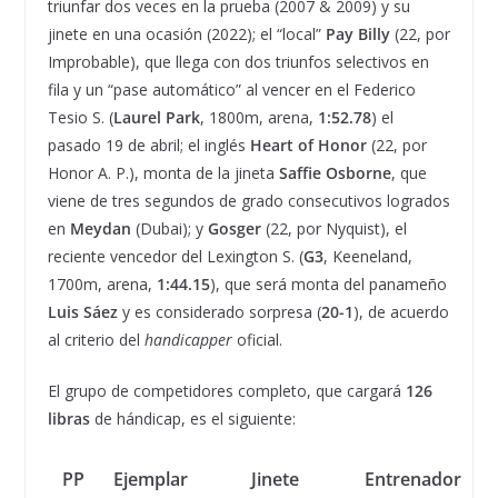
triunfar dos veces en la prueba (2007 & 2009) y su
jinete en una ocasión (2022); el “local”
Pay Billy
(22, por
Improbable), que llega con dos triunfos selectivos en
fila y un “pase automático” al vencer en el Federico
Tesio S. (
Laurel Park
, 1800m, arena,
1:52.78
) el
pasado 19 de abril; el inglés
Heart of Honor
(22, por
Honor A. P.), monta de la jineta
Saffie Osborne
, que
viene de tres segundos de grado consecutivos logrados
en
Meydan
(Dubai); y
Gosger
(22, por Nyquist), el
reciente vencedor del Lexington S. (
G3
, Keeneland,
1700m, arena,
1:44.15
), que será monta del panameño
Luis Sáez
y es considerado sorpresa (
20-1
), de acuerdo
al criterio del
handicapper
oficial.
El grupo de competidores completo, que cargará
126
libras
de hándicap, es el siguiente:
PP
Ejemplar
Jinete
Entrenador