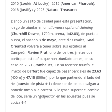
2010 (
Lookin At Lucky
), 2015 (
American Pharoah
),
2018 (
Justify
) y 2023 (
Natural Treasure
).
Dando un salto de calidad para esta presentación,
luego de triunfar en un
allowance optional claiming
(
Churchill Downs
, 1700m, arena,
1:42.83
), de punta a
punta, el pasado
3 de mayo
, ante diez rivales,
Goal
Oriented
volverá a tener sobre sus estribos al
Campeón
Flavien Prat
, uno de los tres jinetes que
participan este año, que han triunfado antes, en su
caso en 2021 (
Rombauer
). En su reciente triunfo, el
invicto de
Baffert
fue capaz de pasar parciales de
23.63
(400m) y
47.15
(800m), por lo que partiendo al lado del
riel (
puesto de pista # 1
) debe ser de los que salgan a
ponerle ritmo a la carrera. Si lograse superar el cambio
de lote, sería un “golpecito” en las apuestas pues se
cotiza
6-1
.