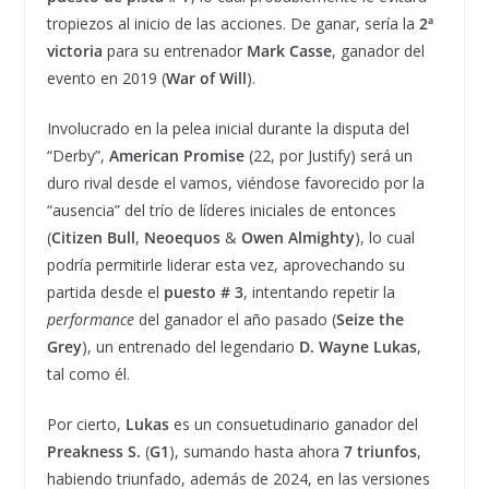
tropiezos al inicio de las acciones. De ganar, sería la
2
ª
victoria
para su entrenador
Mark Casse
, ganador del
evento en 2019 (
War of Will
).
Involucrado en la pelea inicial durante la disputa del
“Derby”,
American Promise
(22, por Justify) será un
duro rival desde el vamos, viéndose favorecido por la
“ausencia” del trío de líderes iniciales de entonces
(
Citizen Bull
,
Neoequos
&
Owen Almighty
), lo cual
podría permitirle liderar esta vez, aprovechando su
partida desde el
puesto # 3
, intentando repetir la
performance
del ganador el año pasado (
Seize the
Grey
), un entrenado del legendario
D. Wayne Lukas
,
tal como él.
Por cierto,
Lukas
es un consuetudinario ganador del
Preakness S.
(
G1
), sumando hasta ahora
7 triunfos
,
habiendo triunfado, además de 2024, en las versiones