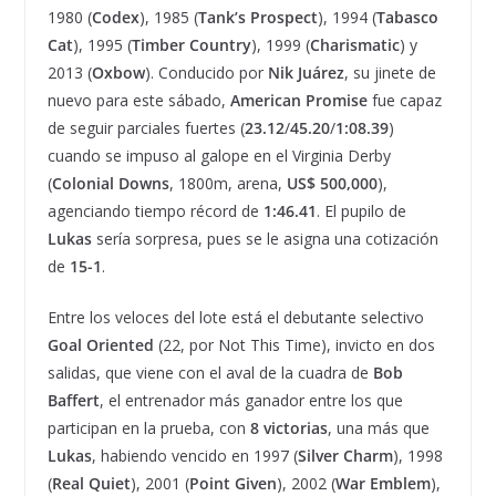
1980 (
Codex
), 1985 (
Tank’s Prospect
), 1994 (
Tabasco
Cat
), 1995 (
Timber Country
), 1999 (
Charismatic
) y
2013 (
Oxbow
). Conducido por
Nik Juárez
, su jinete de
nuevo para este sábado,
American Promise
fue capaz
de seguir parciales fuertes (
23.12
/
45.20
/
1:08.39
)
cuando se impuso al galope en el Virginia Derby
(
Colonial Downs
, 1800m, arena,
US$ 500,000
),
agenciando tiempo récord de
1:46.41
. El pupilo de
Lukas
sería sorpresa, pues se le asigna una cotización
de
15-1
.
Entre los veloces del lote está el debutante selectivo
Goal Oriented
(22, por Not This Time), invicto en dos
salidas, que viene con el aval de la cuadra de
Bob
Baffert
, el entrenador más ganador entre los que
participan en la prueba, con
8 victorias
, una más que
Lukas
, habiendo vencido en 1997 (
Silver Charm
), 1998
(
Real Quiet
), 2001 (
Point Given
), 2002 (
War Emblem
),