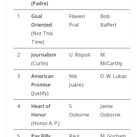
(Padre)
1
Goal
Flavien
Bob
Oriented
Prat
Baffert
(Not This
Time)
2
Journalism
U. Rispoli
M.
(Curlin)
McCarthy
3
American
Nik
D. W. Lukas
Promise
Juárez
(Justify)
4
Heart of
S.
Jamie
Honor
Osborne
Osborne
(Honor A. P.)
5
Pay Billy
Raúl
M. Gorham