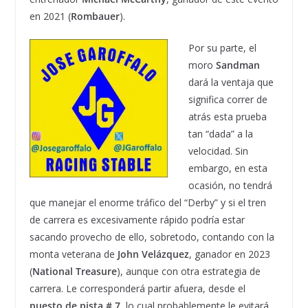
en 2021 (
Rombauer
).
Por su parte, el
moro
Sandman
dará la ventaja que
significa correr de
atrás esta prueba
tan “dada” a la
velocidad. Sin
embargo, en esta
ocasión, no tendrá
que manejar el enorme tráfico del “Derby” y si el tren
de carrera es excesivamente rápido podría estar
sacando provecho de ello, sobretodo, contando con la
monta veterana de
John Velázquez
, ganador en 2023
(
National Treasure
), aunque con otra estrategia de
carrera. Le corresponderá partir afuera, desde el
puesto de pista # 7
, lo cual probablemente le evitará