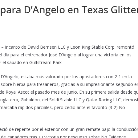
para D’Angelo en Texas Glitte
Incanto de David Bernsen LLC y Leon King Stable Corp. remontó
l día para el entrenador José D’Angelo al lograr una victoria en los
r el sábado en Gulfstream Park.
D’Angelo, estaba más valorado por los apostadores con 2-1 en la
 sobre hierba para tresañeros, gracias a su impresionante segundo e
 de Royal Ascot el pasado mes de junio. En su primera salida desde q
Inglaterra, Gabaldon, del Soldi Stable LLC y Qatar Racing LLC, demos
marcaba rápidos parciales, pero cedió ante el favorito (3-2) No
reció de repente por el exterior con un gran remate bajo la conducció
lo de ganadores tras su victoria por pescuezo sobre No Evidence.