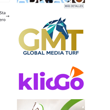
Sta
ero