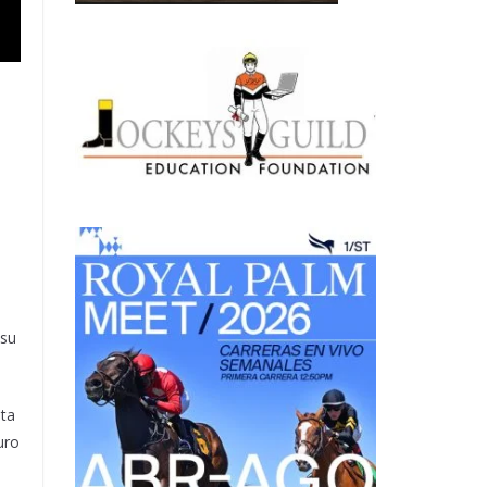
 su
sta
uro