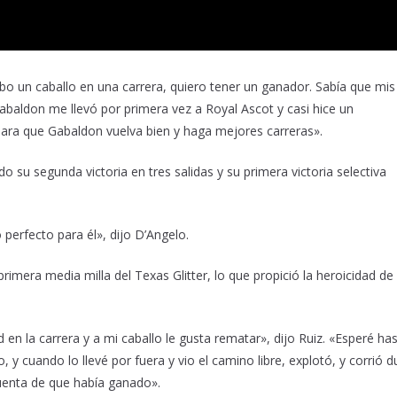
bo un caballo en una carrera, quiero tener un ganador. Sabía que mis
Gabaldon me llevó por primera vez a Royal Ascot y casi hice un
ra que Gabaldon vuelva bien y haga mejores carreras».
o su segunda victoria en tres salidas y su primera victoria selectiva
 perfecto para él», dijo D’Angelo.
imera media milla del Texas Glitter, lo que propició la heroicidad de
 en la carrera y a mi caballo le gusta rematar», dijo Ruiz. «Esperé ha
, y cuando lo llevé por fuera y vio el camino libre, explotó, y corrió d
cuenta de que había ganado».