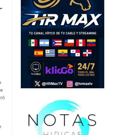
r
n
ue
tró
n