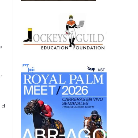
e
la
or
 el