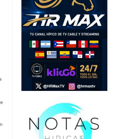
a
ue
en