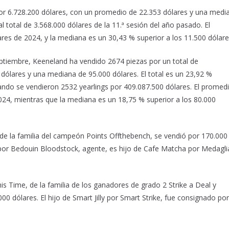
 por 6.728.200 dólares, con un promedio de 22.353 dólares y una medi
al total de 3.568.000 dólares de la 11.ª sesión del año pasado. El
res de 2024, y la mediana es un 30,43 % superior a los 11.500 dólare
septiembre, Keeneland ha vendido 2674 piezas por un total de
dólares y una mediana de 95.000 dólares. El total es un 23,92 %
ando se vendieron 2532 yearlings por 409.087.500 dólares. El promed
024, mientras que la mediana es un 18,75 % superior a los 80.000
, de la familia del campeón Points Offthebench, se vendió por 170.000
por Bedouin Bloodstock, agente, es hijo de Cafe Matcha por Medagli
 Time, de la familia de los ganadores de grado 2 Strike a Deal y
00 dólares. El hijo de Smart Jilly por Smart Strike, fue consignado por