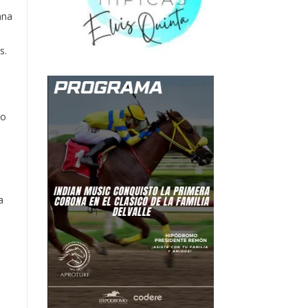
ana
s.
io
a