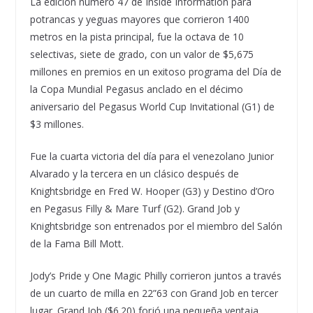
La edición número 47 de Inside Information para
potrancas y yeguas mayores que corrieron 1400
metros en la pista principal, fue la octava de 10
selectivas, siete de grado, con un valor de $5,675
millones en premios en un exitoso programa del Día de
la Copa Mundial Pegasus anclado en el décimo
aniversario del Pegasus World Cup Invitational (G1) de
$3 millones.
Fue la cuarta victoria del día para el venezolano Junior
Alvarado y la tercera en un clásico después de
Knightsbridge en Fred W. Hooper (G3) y Destino d’Oro
en Pegasus Filly & Mare Turf (G2). Grand Job y
Knightsbridge son entrenados por el miembro del Salón
de la Fama Bill Mott.
Jody’s Pride y One Magic Philly corrieron juntos a través
de un cuarto de milla en 22”63 con Grand Job en tercer
lugar. Grand Job ($6.20) forjó una pequeña ventaja