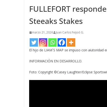
FULLEFORT responde co
Steeaks Stakes
marzo 21, 2026
Juan Carlos Feijoó G.
El hijo de LIAM´S MAP se impuso con aiutoridad en
INFORMACIÓN EN DESARROLLO.
Foto: Copyright ©Casey Laughter/Eclipse Sportswi