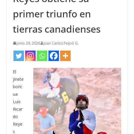
primer triunfo en
tierras canadienses
junio 29, 2026
Juan Carlos Feijoó G.
El
jinete
boric
ua
Luis
Ricar
do
Reye
s