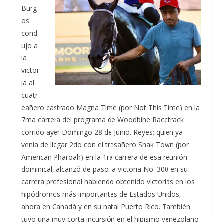
Burg
os
cond
ujo a
la
victor
ia al
cuatr
eañero castrado Magna Time (por Not This Time) en la
7ma carrera del programa de Woodbine Racetrack
corrido ayer Domingo 28 de Junio. Reyes; quien ya
venía de llegar 2do con el tresañero Shak Town (por
American Pharoah) en la 1ra carrera de esa reunión
dominical, alcanzó de paso la victoria No. 300 en su
carrera profesional habiendo obtenido victorias en los
hipódromos más importantes de Estados Unidos,
ahora en Canadá y en su natal Puerto Rico. También
tuvo una muy corta incursión en el hipismo venezolano