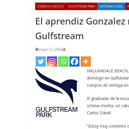
ESTADOS UNIDOS
GULFSTREAM PARK
INTERNACIONAL
El aprendiz Gonzalez
Gulfstream
mayo 12, 2024
HALLANDALE BEACH, FL 
domingo en Gulfstream
cuerpos de ventaja en 
El graduado de la esc
octava monta, un caba
Carlos David.
“Estoy muy contento d