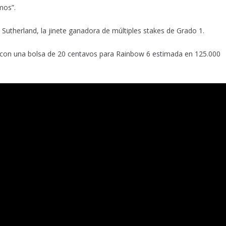
mos”.
Sutherland, la jinete ganadora de múltiples stakes de Grado 1.
m con una bolsa de 20 centavos para Rainbow 6 estimada en 125.000