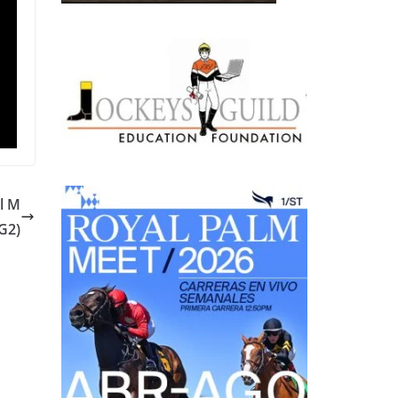
l M
G2)