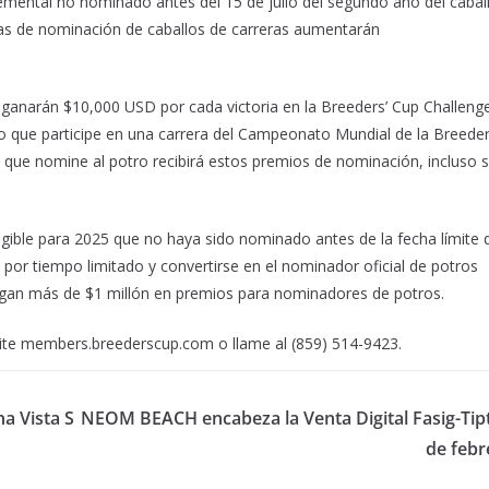
ental no nominado antes del 15 de julio del segundo año del caball
tas de nominación de caballos de carreras aumentarán
ganarán $10,000 USD por cada victoria en la Breeders’ Cup Challeng
lo que participe en una carrera del Campeonato Mundial de la Breeder
que nomine al potro recibirá estos premios de nominación, incluso si
gible para 2025 que no haya sido nominado antes de la fecha límite 
or tiempo limitado y convertirse en el nominador oficial de potros
organ más de $1 millón en premios para nominadores de potros.
site members.breederscup.com o llame al (859) 514-9423.
a Vista S
NEOM BEACH encabeza la Venta Digital Fasig-Tip
de febr