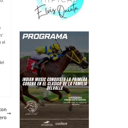
o.
e
s’
 el
del
ton
ero