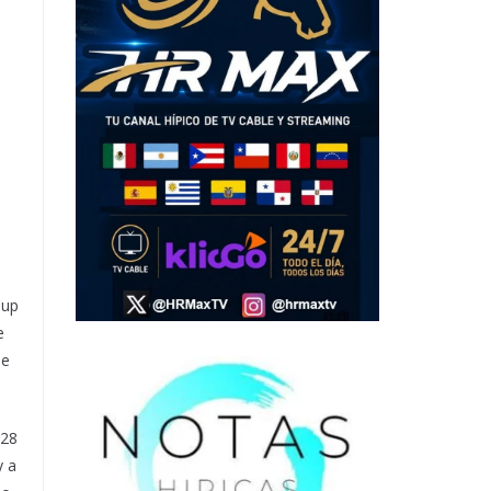
Cup
e
de
 28
y a