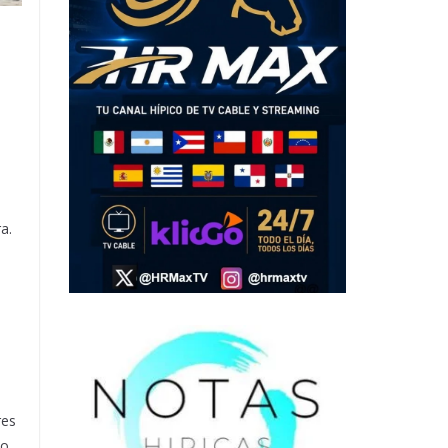
u
a.
res
lo