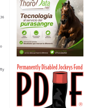
236
do
fty