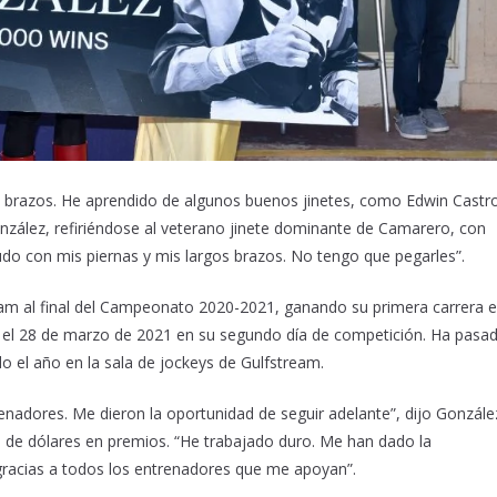
os brazos. He aprendido de algunos buenos jinetes, como Edwin Castr
onzález, refiriéndose al veterano jinete dominante de Camarero, con
yudo con mis piernas y mis largos brazos. No tengo que pegarles”.
eam al final del Campeonato 2020-2021, ganando su primera carrera 
n el 28 de marzo de 2021 en su segundo día de competición. Ha pasa
o el año en la sala de jockeys de Gulfstream.
adores. Me dieron la oportunidad de seguir adelante”, dijo Gonzále
de dólares en premios. “He trabajado duro. Me han dado la
gracias a todos los entrenadores que me apoyan”.