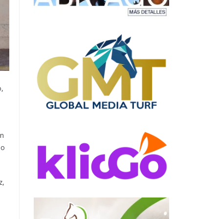
o,
en
do
z,