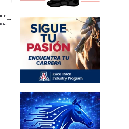
ion
iana