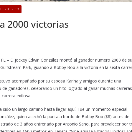
PUERTO RICO
a 2000 victorias
 – El jockey Edwin González montó al ganador número 2000 de s
Gulfstream Park, guiando a Bobby Bob a la victoria en la sexta carrer
 estuvo acompañado por su esposa Karina y amigos durante una
lo de ganadores, celebrando un hito logrado al ganar muchas carreras
carrera exitosa.
Ha sido un largo camino hasta llegar aquí. Fue un momento especial
 González, quien acechó la punta a bordo de Bobby Bob ($8) antes de
 castrado de 3 años entrenado por Antonio Sano, para prevalecer por t
rdedores en 1600 metros en Tapeta. “Vine aquí [a Estados Unidos] so