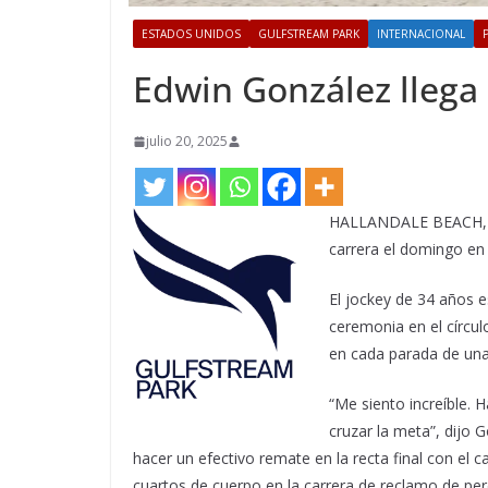
ESTADOS UNIDOS
GULFSTREAM PARK
INTERNACIONAL
Edwin González llega 
julio 20, 2025
HALLANDALE BEACH, FL
carrera el domingo en 
El jockey de 34 años
ceremonia en el círcu
en cada parada de una 
“Me siento increíble. 
cruzar la meta”, dijo
hacer un efectivo remate en la recta final con el
cuartos de cuerpo en la carrera de reclamo de pe