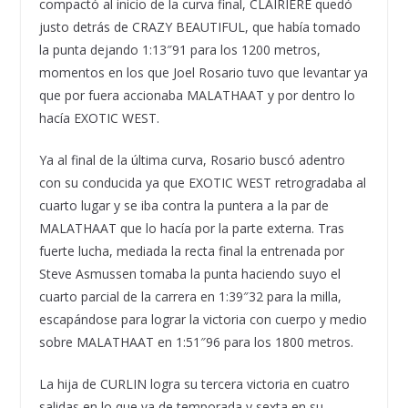
compactó al inicio de la curva final, CLAIRIERE quedó
justo detrás de CRAZY BEAUTIFUL, que había tomado
la punta dejando 1:13″91 para los 1200 metros,
momentos en los que Joel Rosario tuvo que levantar ya
que por fuera accionaba MALATHAAT y por dentro lo
hacía EXOTIC WEST.
Ya al final de la última curva, Rosario buscó adentro
con su conducida ya que EXOTIC WEST retrogradaba al
cuarto lugar y se iba contra la puntera a la par de
MALATHAAT que lo hacía por la parte externa. Tras
fuerte lucha, mediada la recta final la entrenada por
Steve Asmussen tomaba la punta haciendo suyo el
cuarto parcial de la carrera en 1:39″32 para la milla,
escapándose para lograr la victoria con cuerpo y medio
sobre MALATHAAT en 1:51″96 para los 1800 metros.
La hija de CURLIN logra su tercera victoria en cuatro
salidas en lo que va de temporada y sexta en su