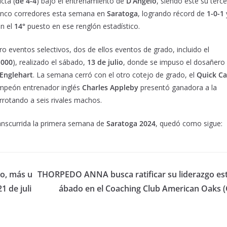
cta (
de 4-4
) bajo el entrenamiento de
D’Angelo
, siendo este su terce
inco corredores esta semana en
Saratoga
, logrando récord de
1-0-1
en el
14°
puesto en ese renglón estadístico.
o eventos selectivos, dos de ellos eventos de grado, incluido el
.000
), realizado el sábado,
13 de julio
, donde se impuso el dosañero
Englehart
. La semana cerró con el otro cotejo de grado, el
Quick Ca
ampeón entrenador inglés
Charles Appleby
presentó ganadora a la
rrotando a seis rivales machos.
ranscurrida la primera semana de
Saratoga 2024
, quedó como sigue:
do, más u
THORPEDO ANNA busca ratificar su liderazgo est
1 de juli
ábado en el Coaching Club American Oaks (