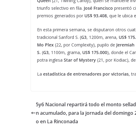
Queen
(21, Twirling Candy), quien se mantiene invi
triunfo selectivo en fila.
José Francisco
presentó c
premios generados por
US$ 93.408
, que le ubica 
En esta primera semana, se disputaron otros cuatr
tradicional Sanford S. (
G3
, 1200m, arena,
US$ 175
Mo Plex
(22, por Complexity), pupilo de
Jeremiah 
S.
(
G3
, 1100m, grama,
US$ 175.000
), donde el C
potra inglesa
Star of Mystery
(21, por Kodiac), de
La
estadística de entrenadores por victorias
, t
5y6 Nacional repartirá todo el monto sella
n acumulado, para la jornada del domingo 2
o en La Rinconada