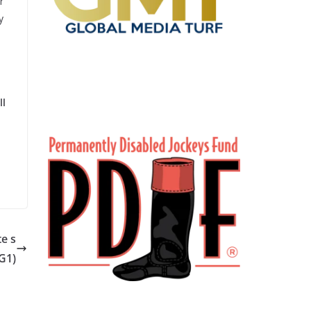
r
y
ll
e s
G1)