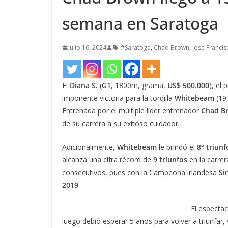
semana en Saratoga
julio 16, 2024
#Saratoga
,
Chad Brown
,
José Franci
El
Diana S.
(
G1
, 1800m, grama,
US$ 500.000
), el
imponente victoria para la tordilla
Whitebeam
(19,
Entrenada por el múltiple líder entrenador
Chad B
de su carrera a su exitoso cuidador.
Adicionalmente,
Whitebeam
le brindó el
8° triunf
alcanza una cifra récord de
9 triunfos
en la carrer
consecutivos, pues con la Campeona irlandesa
Si
2019
.
El especta
luego debió esperar 5 años para volver a triunfar,