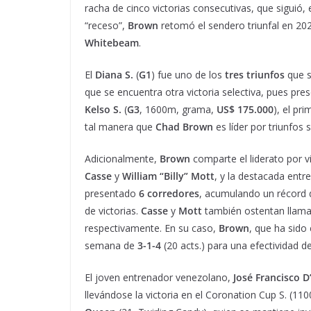
racha de cinco victorias consecutivas, que siguió, 
“receso”,
Brown
retomó el sendero triunfal en 2
Whitebeam
.
El
Diana S.
(
G1
) fue uno de los
tres triunfos
que 
que se encuentra otra victoria selectiva, pues pre
Kelso S.
(
G3
, 1600m, grama,
US$ 175.000
), el pr
tal manera que
Chad Brown
es líder por triunfos s
Adicionalmente,
Brown
comparte el liderato por 
Casse
y
William “Billy” Mott
, y la destacada ent
presentado
6 corredores
, acumulando un récord
de victorias.
Casse
y
Mott
también ostentan llamat
respectivamente. En su caso,
Brown
, que ha sid
semana de
3-1-4
(20 acts.) para una efectividad d
El joven entrenador venezolano,
José Francisco D
llevándose la victoria en el Coronation Cup S. (1