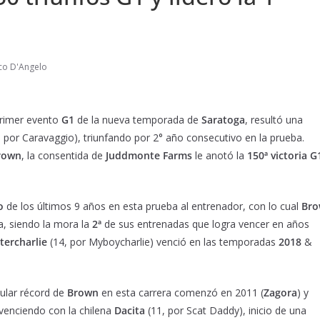
sco D'Angelo
 primer evento
G1
de la nueva temporada de
Saratoga
, resultó una
 por Caravaggio), triunfando por 2° año consecutivo en la prueba.
rown
, la consentida de
Juddmonte Farms
le anotó la
150
ª
victoria G
o
de los últimos 9 años en esta prueba al entrenador, con lo cual
Br
a, siendo la mora la
2
ª
de sus entrenadas que logra vencer en años
rtercharlie
(14, por Myboycharlie) venció en las temporadas
2018
&
cular récord de
Brown
en esta carrera comenzó en 2011 (
Zagora
) y
 venciendo con la chilena
Dacita
(11, por Scat Daddy), inicio de una