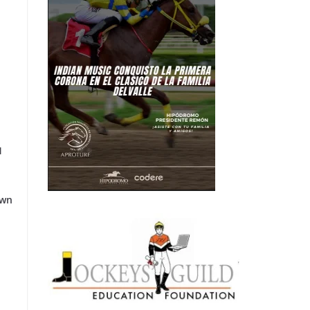
1
own