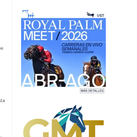
De
sta