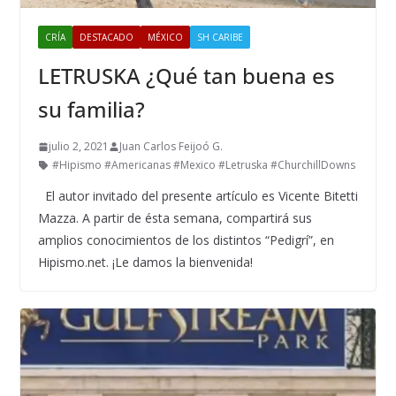
CRÍA
DESTACADO
MÉXICO
SH CARIBE
LETRUSKA ¿Qué tan buena es
su familia?
julio 2, 2021
Juan Carlos Feijoó G.
#Hipismo #Americanas #Mexico #Letruska #ChurchillDowns
El autor invitado del presente artículo es Vicente Bitetti
Mazza. A partir de ésta semana, compartirá sus
amplios conocimientos de los distintos “Pedigrí”, en
Hipismo.net. ¡Le damos la bienvenida!