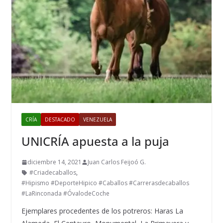
CRÍA
DESTACADO
VENEZUELA
UNICRÍA apuesta a la puja
diciembre 14, 2021
Juan Carlos Feijoó G.
#Criadecaballos
,
#Hipismo #DeporteHipico #Caballos #Carrerasdecaballos
#LaRinconada #ÓvalodeCoche
Ejemplares procedentes de los potreros: Haras La