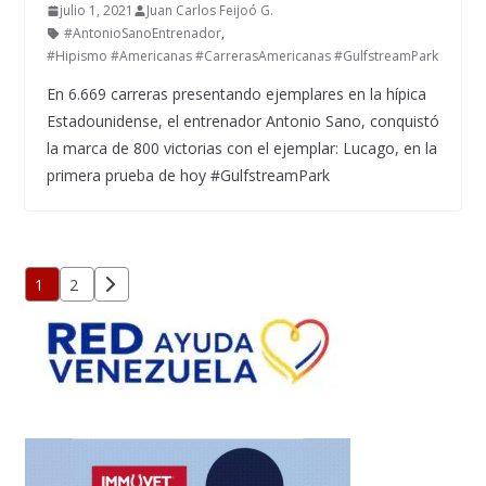
julio 1, 2021
Juan Carlos Feijoó G.
#AntonioSanoEntrenador
,
#Hipismo #Americanas #CarrerasAmericanas #GulfstreamPark
En 6.669 carreras presentando ejemplares en la hípica
Estadounidense, el entrenador Antonio Sano, conquistó
la marca de 800 victorias con el ejemplar: Lucago, en la
primera prueba de hoy #GulfstreamPark
Paginación
1
2
de
entradas