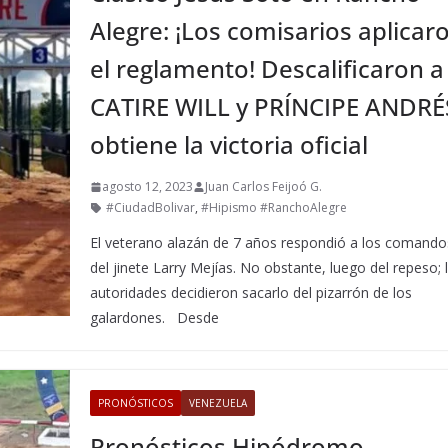
Alegre: ¡Los comisarios aplicar
el reglamento! Descalificaron a
CATIRE WILL y PRÍNCIPE ANDRÉ
obtiene la victoria oficial
agosto 12, 2023
Juan Carlos Feijoó G.
#CiudadBolivar
,
#Hipismo #RanchoAlegre
El veterano alazán de 7 años respondió a los comando
del jinete Larry Mejías. No obstante, luego del repeso; 
autoridades decidieron sacarlo del pizarrón de los
galardones. Desde
PRONÓSTICOS
VENEZUELA
Pronósticos Hipódromo