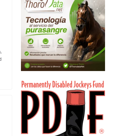
s
,
d