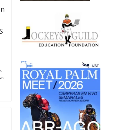
on
S
s
las