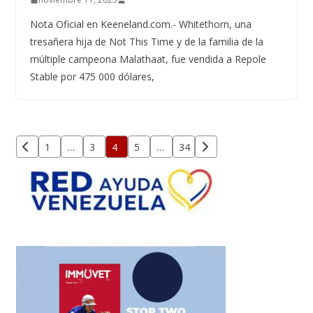
Nota Oficial en Keeneland.com.- Whitethorn, una
tresañera hija de Not This Time y de la familia de la
múltiple campeona Malathaat, fue vendida a Repole
Stable por 475 000 dólares,
Paginación
1
…
3
4
5
…
34
de
entradas