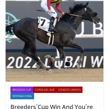
BREEDERS CUP
COREA DEL SUR
ESTADOS UNIDOS
INTERNACIONAL
Breeders´Cup Win And You´re