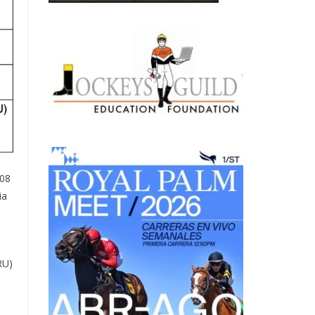
008
ia
RU)