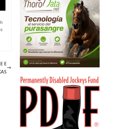
ch
os
E E
KAS