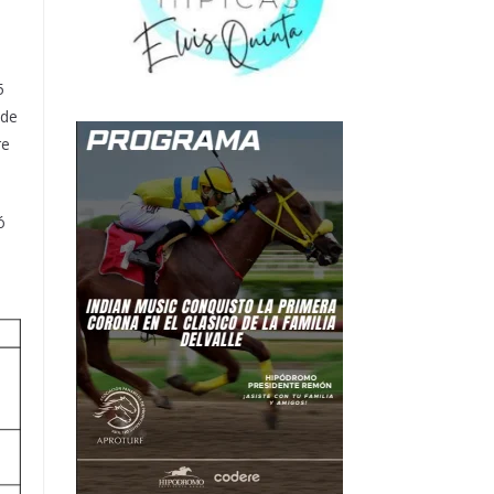
5
 de
re
ó