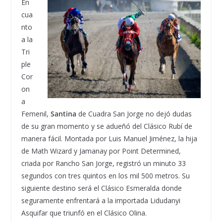
En
cua
nto
a la
Tri
ple
Cor
on
a
Femenil,
Santina
de Cuadra San Jorge no dejó dudas
de su gran momento y se adueñó del Clásico Rubí de
manera fácil. Montada por Luis Manuel Jiménez, la hija
de Math Wizard y Jamanay por Point Determined,
criada por Rancho San Jorge, registró un minuto 33
segundos con tres quintos en los mil 500 metros. Su
siguiente destino será el Clásico Esmeralda donde
seguramente enfrentará a la importada Lidudanyi
Asquifar que triunfó en el Clásico Olina.