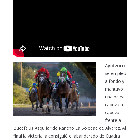
Ayotzuco
se empleó
a fondo y
mantuvo
una pelea
cabeza a
cabeza
frente a
Bucefalus Asquifar de Rancho La Soledad de Álvarez. Al
final la victoria la consiguió el abanderado de Cuadra