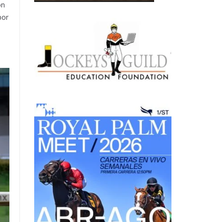
on
por