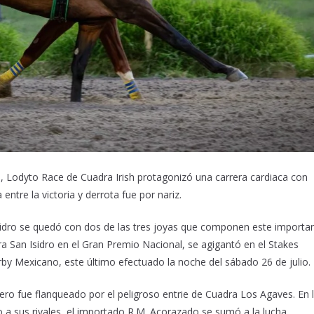
a, Lodyto Race de Cuadra Irish protagonizó una carrera cardiaca con
ntre la victoria y derrota fue por nariz.
sidro se quedó con dos de las tres joyas que componen este importa
a San Isidro en el Gran Premio Nacional, se agigantó en el Stakes
rby Mexicano, este último efectuado la noche del sábado 26 de julio.
ero fue flanqueado por el peligroso entrie de Cuadra Los Agaves. En 
 a sus rivales, el importado R.M. Acorazado se sumó a la lucha