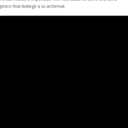
ónico final doblegó a su archirrival.