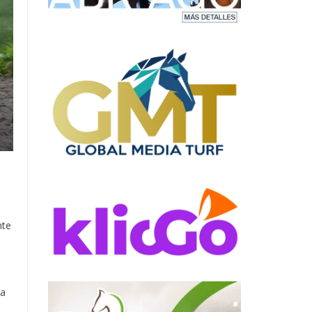
nte
la