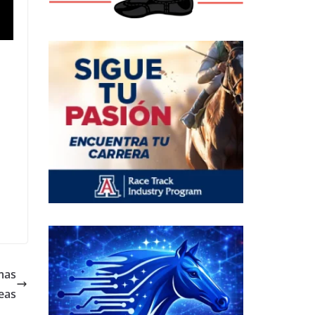
mas
eas