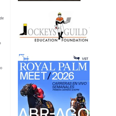
 de
o
jo