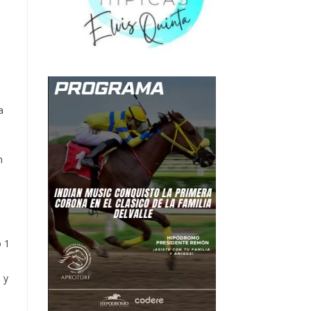
a
n
o 1
 y