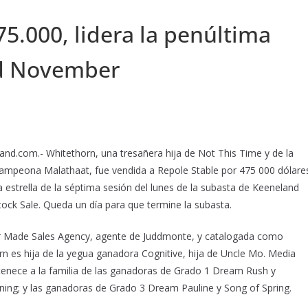
.000, lidera la penúltima
nd November
and.com.- Whitethorn, una tresañera hija de Not This Time y de la
 campeona Malathaat, fue vendida a Repole Stable por 475 000 dólare
la estrella de la séptima sesión del lunes de la subasta de Keeneland
ck Sale. Queda un día para que termine la subasta.
r Made Sales Agency, agente de Juddmonte, y catalogada como
n es hija de la yegua ganadora Cognitive, hija de Uncle Mo. Media
tenece a la familia de las ganadoras de Grado 1 Dream Rush y
hining; y las ganadoras de Grado 3 Dream Pauline y Song of Spring.