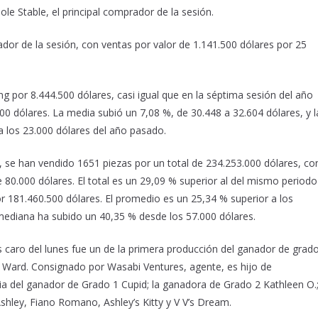
le Stable, el principal comprador de la sesión.
ador de la sesión, con ventas por valor de 1.141.500 dólares por 25
ng por 8.444.500 dólares, casi igual que en la séptima sesión del año
0 dólares. La media subió un 7,08 %, de 30.448 a 32.604 dólares, y l
a los 23.000 dólares del año pasado.
se han vendido 1651 piezas por un total de 234.253.000 dólares, co
80.000 dólares. El total es un 29,09 % superior al del mismo periodo
 181.460.500 dólares. El promedio es un 25,34 % superior a los
mediana ha subido un 40,35 % desde los 57.000 dólares.
 caro del lunes fue un de la primera producción del ganador de grad
 Ward. Consignado por Wasabi Ventures, agente, es hijo de
ilia del ganador de Grado 1 Cupid; la ganadora de Grado 2 Kathleen O.;
hley, Fiano Romano, Ashley’s Kitty y V V’s Dream.