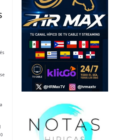
s
ués
ose
ra
l
10