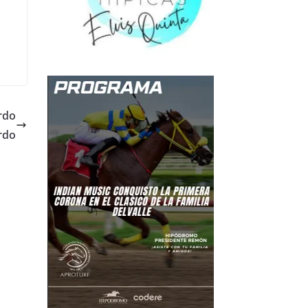
rdo
rdo