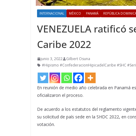
INTERNACIONAL
MÉXICO
PANAMÁ
REPÚBLICA DOMINIC
VENEZUELA ratificó se
Caribe 2022
junio 3, 2022
Gilbert Osuna
#Hipismo #ConfederacionHipicadelCaribe #SHC #Seri
En reunión de medio año celebrada en Panamá este 
oficializaron el proceso.
De acuerdo a los estatutos del reglamento vigent
su solicitud de país sede en la SHDC 2022, en co
votación.